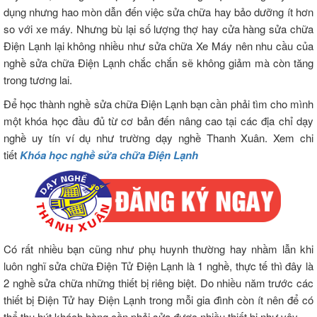
dụng nhưng hao mòn dẫn đến việc sửa chữa hay bảo dưỡng ít hơn
so với xe máy. Nhưng bù lại số lượng thợ hay cửa hàng sửa chữa
Điện Lạnh lại không nhiều như sửa chữa Xe Máy nên nhu cầu của
nghề sửa chữa Điện Lạnh chắc chắn sẽ không giảm mà còn tăng
trong tương lai.
Để học thành nghề sửa chữa Điện Lạnh bạn cần phải tìm cho mình
một khóa học đầu đủ từ cơ bản đến nâng cao tại các địa chỉ dạy
nghề uy tín ví dụ như trường dạy nghề Thanh Xuân. Xem chi
tiết
Khóa học nghề sửa chữa Điện Lạnh
Có rất nhiều bạn cũng như phụ huynh thường hay nhầm lẫn khi
luôn nghĩ sửa chữa Điện Tử Điện Lạnh là 1 nghề, thực tế thì đây là
2 nghề sửa chữa những thiết bị riêng biệt. Do nhiều năm trước các
thiết bị Điện Tử hay Điện Lạnh trong mỗi gia đình còn ít nên để có
thể thu hút khách hàng cần phải sửa được nhiều thiết bị như vậy.