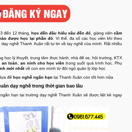
 3 đến 12 tháng,
học đến đâu hiểu sâu đến đó
, giảng viên
cầm
nào được học lại phần đó
. Vì thế, đa số các học viên khi theo
 dạy nghề Thanh Xuân rất tự tin về tay nghề của mình. Rất nhiều
g học lý thuyết, trung tâm thực hành, nhà để xe, hội trường, KTX
 an toàn
,
an ninh cho học viên
trong suốt quá trình học. Phụ
ình mới nhất
về con em mình từ đội ngũ quản lý lớp học
 lựa để
học nghề ngắn hạn
tại Thanh Xuân còn tốt hơn nữa
ân dạy nghề trong thời gian bao lâu
ngắn hạn tại trường dạy nghề Thanh Xuân sẽ được liệt kê ngay