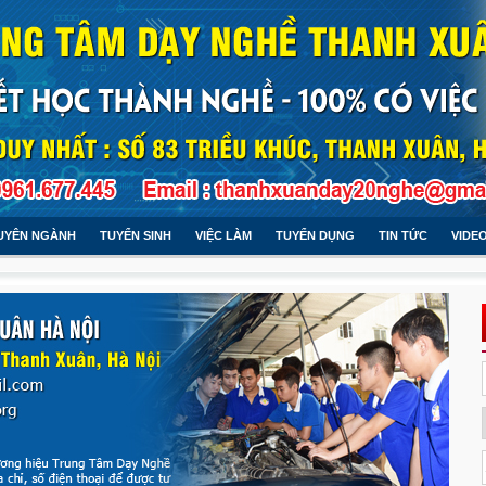
UYÊN NGÀNH
TUYỂN SINH
VIỆC LÀM
TUYỂN DỤNG
TIN TỨC
VIDE