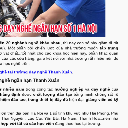
rên 20 nghành nghề khác nhau
, thì nay con số này giảm đi rất
au). Một phần bởi chiến lược của nhà trường muốn
tập trung
ở vật chất...tốt nhất cho các khóa học hiện nay, phần khác quan
 của các cửa hàng, gara kết nối với nhà trường rất nhiều nên đó
a học nghề trên.
ghề tại trường dạy nghề Thanh Xuân
.
y nghề ngắn hạn Thanh Xuân
sử nhiều năm
trong công tác
hướng nghiệp
và
dạy nghề
của
hẳng định
được
chất lượng đào tạo
bằng minh chứng rất rõ
hiệm đào tạo
,
trang thiết bị đầy đủ
hiện đại,
giảng viên có kỹ
a lớn trên địa bàn Hà Nội và 1 số tỉnh khu vực như Hải Phòng, Phú
 Thái Nguyên, Lào Cai, Yên Bái, Hà Nam, Thanh Hóa...nên nhà
hợp với tất cả các học viên
đang theo học tại trường.