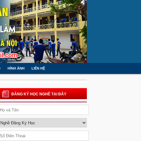
O
HÌNH ẢNH
LIÊN HỆ
ĐĂNG KÝ HỌC NGHỀ TẠI ĐÂY