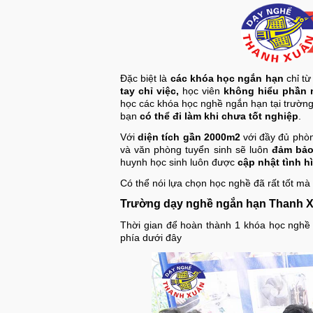
Đặc biệt là
các khóa học ngắn hạn
chỉ từ
tay chỉ việc,
học viên
không hiểu phần 
học các khóa học nghề ngắn hạn tại trường
bạn
có thể đi làm khi chưa tốt nghiệp
.
Với
diện tích gần 2000m2
với đầy đủ phòn
và văn phòng tuyển sinh sẽ luôn
đảm bảo
huynh học sinh luôn được
cập nhật tình h
Có thể nói lựa chọn học nghề đã rất tốt mà
Trường dạy nghề ngắn hạn Thanh Xu
Thời gian để hoàn thành 1 khóa học nghề 
phía dưới đây