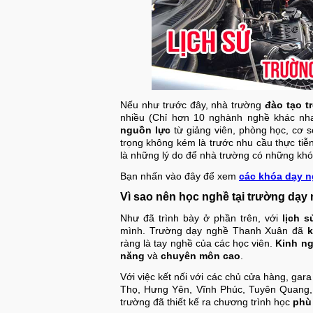
Nếu như trước đây, nhà trường
đào tạo t
nhiều (Chỉ hơn 10 nghành nghề khác nh
nguồn lực
từ giảng viên, phòng học, cơ s
trọng không kém là trước nhu cầu thực tiễn
là những lý do để nhà trường có những khó
Bạn nhấn vào đây để xem
các khóa dạy n
Vì sao nên học nghề tại trường dạ
Như đã trình bày ở phần trên, với
lịch 
mình. Trường dạy nghề Thanh Xuân đã
k
ràng là tay nghề của các học viên.
Kinh ng
năng
và
chuyên môn cao
.
Với việc kết nối với các chủ cửa hàng, gar
Thọ, Hưng Yên, Vĩnh Phúc, Tuyên Quang,
trường đã thiết kế ra chương trình học
phù 