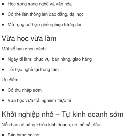
Học
song
song
nghề
và
văn
hóa
Có
thể
liên
thông
lên
cao
đẳng,
đại
học
Mở
rộng
cơ
hội
nghề
nghiệp
tương
lai
Vừa
học
vừa
làm
Một
số
bạn
chọn
cách:
Ngày
đi
làm:
phục
vụ,
bán
hàng,
giao
hàng
Tối
học
nghề
tại
trung
tâm
Ưu
điểm:
Có
thu
nhập
sớm
Vừa
học
vừa
trải
nghiệm
thực
tế
Khởi
nghiệp
nhỏ –
Tự
kinh
doanh
sớm
Nếu
bạn
có
năng
khiếu
kinh
doanh,
có
thể
bắt
đầu:
Bán
hàng
online