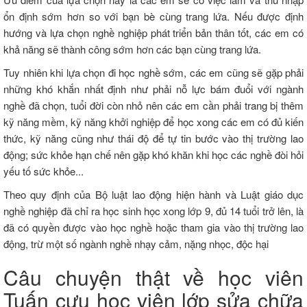
ổn định sớm hơn so với bạn bè cùng trang lứa. Nếu được định
hướng và lựa chọn nghề nghiệp phát triển bản thân tốt, các em có
khả năng sẽ thành công sớm hơn các bạn cùng trang lứa.
Tuy nhiên khi lựa chọn đi học nghề sớm, các em cũng sẽ gặp phải
những khó khắn nhất định như phải nỗ lực bám đuổi với ngành
nghề đã chọn, tuổi đời còn nhỏ nên các em cần phải trang bị thêm
kỹ năng mềm, kỹ năng khởi nghiệp để học xong các em có đủ kiến
thức, kỹ năng cũng như thái độ để tự tin bước vào thị trường lao
động; sức khỏe hạn chế nên gặp khó khăn khi học các nghề đòi hỏi
yếu tố sức khỏe...
Theo quy định của Bộ luật lao động hiện hành và Luật giáo dục
nghề nghiệp đã chỉ ra học sinh học xong lớp 9, đủ 14 tuổi trở lên, là
đã có quyền được vào học nghề hoặc tham gia vào thị trường lao
động, trừ một số ngành nghề nhạy cảm, nặng nhọc, độc hại
Câu
chuyện
thật về học viên
Tuấn cựu học viên lớp sửa chữa