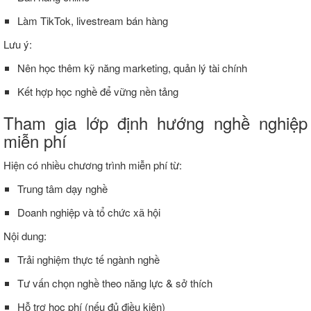
Làm
TikTok,
livestream
bán
hàng
Lưu
ý:
Nên
học
thêm
kỹ
năng
marketing,
quản
lý
tài
chính
Kết
hợp
học
nghề
để
vững
nền
tảng
Tham
gia
lớp
định
hướng
nghề
nghiệp
miễn
phí
Hiện
có
nhiều
chương
trình
miễn
phí
từ:
Trung
tâm
dạy
nghề
Doanh
nghiệp
và
tổ
chức
xã
hội
Nội
dung:
Trải
nghiệm
thực
tế
ngành
nghề
Tư
vấn
chọn
nghề
theo
năng
lực &
sở
thích
Hỗ
trợ
học
phí (
nếu
đủ
điều
kiện)