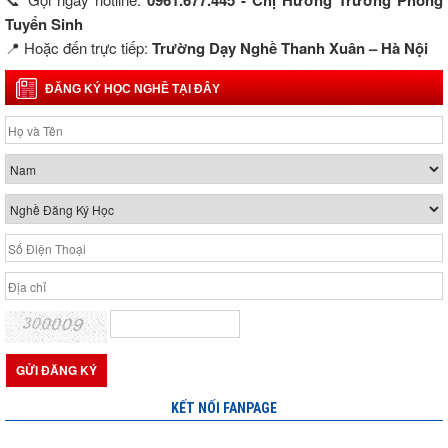
0961.677.445 - Chị Hường Trưởng Phòng
Tuyển Sinh
📍
Hoặc
đến
trực
tiếp:
Trường
Dạy
Nghề
Thanh
Xuân –
Hà
Nội
ĐĂNG KÝ HỌC NGHỀ TẠI ĐÂY
KẾT NỐI FANPAGE