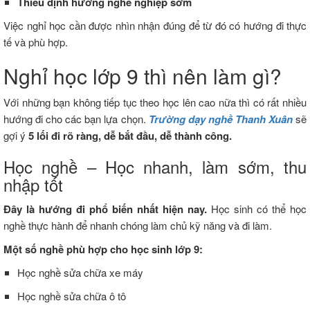
Thiếu
định
hướng
nghề
nghiệp
sớm
Việc
nghỉ
học
cần
được
nhìn
nhận
đúng
để
từ
đó
có
hướng
đi
thực
tế
và
phù
hợp.
Nghỉ
học
lớp
9
thì
nên
làm
gì?
Với những bạn không tiếp tục theo học lên cao nữa thì có rất nhiều
hướng đi cho các bạn lựa chọn.
Trường dạy nghề Thanh Xuân
sẽ
gợi ý
5
lối
đi
rõ
ràng,
dễ
bắt
đầu,
dễ
thành
công.
Học
nghề –
Học
nhanh,
làm
sớm,
thu
nhập
tốt
Đây
là
hướng
đi
phổ
biến
nhất
hiện
nay.
Học
sinh
có
thể
học
nghề
thực
hành
để
nhanh
chóng
làm
chủ
kỹ
năng
và
đi
làm.
Một
số
nghề
phù
hợp
cho
học
sinh
lớp
9:
Học nghề sửa chữa
xe
máy
Học nghề sửa chữa
ô
tô