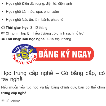
Học nghề Điện
dân
dụng, điện tử,
điện
lạnh
Học nghề Làm
tóc,
spa,
phun
xăm
Học nghề Nấu
ăn,
làm
bánh,
pha
chế
⏱️
Thời
gian
học
:
3–
12
tháng
💸
Chi
phí
:
Hợp
lý,
nhiều
trường
có
chính
sách
hỗ
trợ
💼
Thu
nhập
sau
học
nghề
:
7–
15
triệu/
tháng
Học
trung
cấp
nghề –
Có
bằng
cấp,
có
tay
nghề
Nếu
muốn
tiếp
tục
học
và
lấy
bằng
chính
quy,
bạn
có
thể
chọn
trung
cấp
nghề
.
🎯
Ưu
điểm: