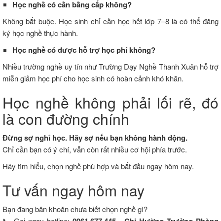
Học
nghề
có
cần
bằng
cấp
không?
Không
bắt
buộc.
Học
sinh
chỉ
cần
học
hết
lớp
7–
8
là
có
thể
đăng
ký
học
nghề
thực
hành.
Học nghề có
được
hỗ
trợ
học
phí
không?
Nhiều
trường
nghề
uy
tín
như
Trường
Dạy
Nghề
Thanh
Xuân
hỗ
trợ
miễn
giảm
học
phí
cho
học
sinh
có
hoàn
cảnh
khó
khăn.
Học
nghề
không
phải
lối
rẽ,
đó
là
con
đường
chính
Đừng
sợ
nghỉ
học.
Hãy
sợ
nếu
bạn
không
hành
động.
Chỉ
cần
bạn
có
ý
chí,
vẫn
còn
rất
nhiều
cơ
hội
phía
trước.
Hãy
tìm
hiểu,
chọn
nghề
phù
hợp
và
bắt
đầu
ngay
hôm
nay.
Tư
vấn
ngay
hôm
nay
Bạn
đang
băn
khoăn
chưa
biết
chọn
nghề
gì?
📞
Gọi
ngay
hotline: