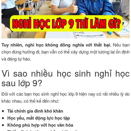
Tuy
nhiên,
nghỉ
học
không
đồng
nghĩa
với
thất
bại.
Nếu
bạn
chọn
đúng
hướng
đi, bạn
vẫn
có
thể
xây
dựng
một
tương
lai
ổn
định
và
đáng
tự
hào.
Vì
sao
nhiều
học
sinh
nghỉ
học
sau
lớp
9?
Đối với các bạn học sinh nghỉ học lớp 9 hiện nay có rất nhiều lý do
khác nhau, có thể kể đến như:
Tài
chính
gia
đình
khó
khăn
Học
yếu,
mất
động
lực
học
tập
Không
phù
hợp
với
học
văn
hóa