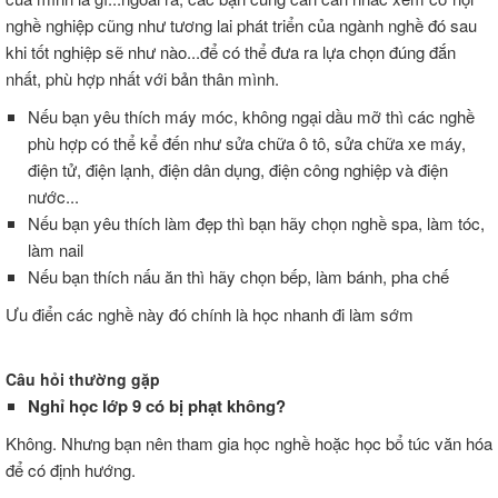
nghề nghiệp cũng như tương lai phát triển của ngành nghề đó sau
khi tốt nghiệp sẽ như nào...để có thể đưa ra lựa chọn đúng đắn
nhất, phù hợp nhất với bản thân mình.
Nếu bạn yêu thích máy móc, không ngại dầu mỡ thì các nghề
phù hợp có thể kể đến như sửa chữa ô tô, sửa chữa xe máy,
điện tử, điện lạnh, điện dân dụng, điện công nghiệp và điện
nước...
Nếu bạn yêu thích làm đẹp thì bạn hãy chọn nghề spa, làm tóc,
làm nail
Nếu bạn thích nấu ăn thì hãy chọn bếp, làm bánh, pha chế
Ưu điển các nghề này đó chính là học nhanh đi làm sớm
Câu
hỏi
thường
gặp
Nghỉ
học
lớp
9
có
bị
phạt
không?
Không.
Nhưng
bạn
nên
tham
gia
học
nghề
hoặc
học
bổ
túc
văn
hóa
để
có
định
hướng.