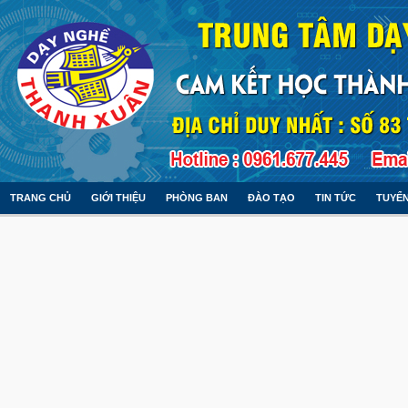
TRANG CHỦ
GIỚI THIỆU
PHÒNG BAN
ĐÀO TẠO
TIN TỨC
TUYỂN