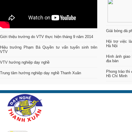
Giải bóng đá p
Giới thiệu trường do VTV thực hiện tháng 9 năm 2014
Hội trợ việc 
Hà Nội
Hiệu trưởng Phạm Bá Quyền tư vấn tuyển sinh trên
VTV
Hình ảnh giao 
địa bàn
VTV hướng nghiệp dạy nghề
Phong trào thi
Trung tâm hướng nghiệp dạy nghề Thanh Xuân
Hồ Chí Minh
Copyright © 2014 Trung Tâm Hướng Nghiệp D
Nội. All rights reserved.
Địa chỉ: 68 - Ngõ 90 - Nguyễn Tuân - Thanh Xuâ
Điện thoại: (043) 994 3030 - 04.3995.8989 - 092
Email: daynghethanhxuan@gmail.com