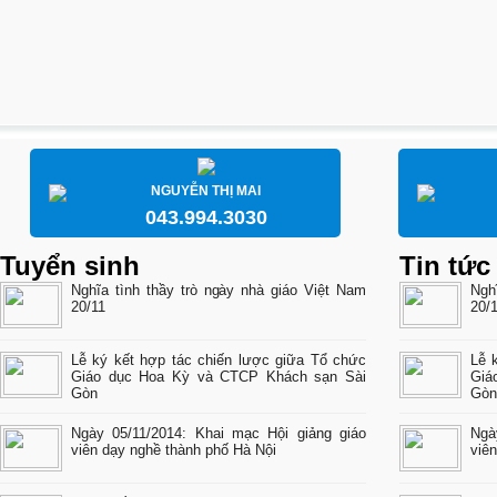
NGUYỄN THỊ MAI
043.994.3030
Tuyển sinh
Tin tức
Nghĩa tình thầy trò ngày nhà giáo Việt Nam
Ngh
20/11
20/
Lễ ký kết hợp tác chiến lược giữa Tổ chức
Lễ 
Giáo dục Hoa Kỳ và CTCP Khách sạn Sài
Giá
Gòn
Gòn
Ngày 05/11/2014: Khai mạc Hội giảng giáo
Ngà
viên dạy nghề thành phố Hà Nội
viê