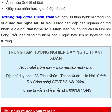
Ảnh màu 3x4 (6 chiếc)
Giấy xác nhận hưởng chế độ nếu có
Trường dạy nghề Thanh Xuân
với hơn 30 kinh nghiệm trong lĩnh
vực
đào tạo nghề tại Hà Nội
. Được các cấp các nghành chứng
nhận là địa chỉ
dạy nghề số 1 Miền Bắc
nói chung và Hà Nội nói
riêng. Nếu bạn đang tìm kiếm học 1 nghề hãy liên hệ ngay tới nhà
trường
TRUNG TÂM HƯỚNG NGHIỆP DẠY NGHỀ THANH
XUÂN
Học nghề hôm nay – Lập nghiệp ngày mai
Địa chỉ duy nhất: 83 Triều Khúc - Thanh Xuân - Hà Nội
(Cách
ĐH Công nghệ GTVT Hà Nội 100m)
Hotline tư vấn nghề miễn phí:
0961.677.445
ĐĂNG KÝ HỌC NGHỀ TẠI ĐÂY