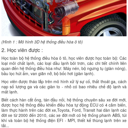
(Hình 1 : Mô hình 3D hệ thống điều hòa ô tô)
2. Học viên được :
Học toàn bộ hệ thống điều hòa ô tô, học viên được học toàn bộ: Các
loại môi chất lạnh, các loại dầu lạnh bôi trơn, các chi tiết chính liên
quan đến hệ thống điều hòa như: Máy nén, bộ ngưng tụ (giàn nóng),
bầu lọc hút ẩm, van giãn nở, bộ bốc hơi (giàn lạnh).
Học viên được tháo lắp trên mô hình xử lý sự cố, thất thoát ga, cách
nạp số lượng ga và các giàn to - nhỏ có bao nhiêu chế độ lạnh và
mất lạnh.
Biết cách hàn cắt ống, tán đầu nối, hệ thống chuyên sâu xe đời mới,
được học hệ thống điều khiển điều hòa tự động ECU có 4 cảm biến,
làm thực hành trên các đời xe,Toyota, Ford, Transit hai dàn lạnh các
đời xe từ 2000 đến 2010, các xe đời mới có hệ thống phanh ABS, túi
khí và toàn bộ hệ thống điện EFI - MPI, thiết kế thùng lạnh trên xe
tải...