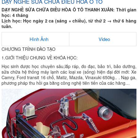
DẠY NGHỀ SỬA CHỮA ĐIỀU HÒA Ô TÔ
DẠY NGHỀ SỬA CHỮA ĐIỀU HÒA Ô TÔ THANH XUÂN: Thời gian
học: 4 tháng
Lịch học: Học ngày 2 ca (sáng + chiều), từ thứ 2 → thứ 6 hàng
tuần.
Hình Ảnh
Video
CHƯƠNG TRÌNH ĐÀO TẠO
1.GIỚI THIỆU CHUNG VỀ KHÓA HỌC:
Học sinh được học chuyên sâu,lắp ráp, đo đạc, bảo trì, bảo dưỡng,
sửa chữa hệ thống máy lạnh các loại xe (sống) hiện đại đời mới: Xe
Camry, Ford transit 16 chỗ, Matiz, Mazda, Vinaxuki 650kg.. . Nạp ga,
phương pháp thu hồi ga bằng công nghệ tiên tiến của các hãng…