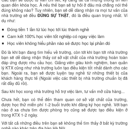
quan đến khóa học. À nếu thế bạn sẽ tự hỏi ở đâu mà chẳng nói thế
đúng không nào? Tuy nhiên, bạn sẽ dễ dàng nhận ra mọi tư vấn của
nhà trường sẽ đều
ĐÚNG SỰ THẬT
, đó là điều quan trọng nhất. Ví
dụ như:
Đóng tiền 1 lần từ lúc học tới lúc thành nghề
Cam kết 100% học viên tốt nghiệp có ngay việc làm
Học viên không hiểu phần nào sẽ được học lại phần đó
Đó là khi bạn đang tìm hiểu về trường, còn tới khi bạn tới nhà trường
bạn sẽ dễ dàng nhận thấy cơ sở vật chất của nhà trường hoàn toàn
đáp ứng được nhu cầu học. Giảng viên giàu kinh nghiệm, ban quản
lý KTX cũng như nhà trường luôn tạo điều kiện tốt nhất dành cho các
bạn. Ngoài ra, bạn sẽ được luyện tay nghề từ những thiết bị của
khách hàng thực tế (Ngoài việc các thiết bị nhà trường chuẩn bị đã
rất đầy đủ rồi).
Sau khi học xong nhà trường hỗ trợ việc làm, tư vấn mở cửa hàng...
Chưa hết, bạn có thể đến tham quan cơ sở vật chất của trường,
được học thử miễn phí 1-2 buổi trước khi đăng ký học nghề. Với bạn
nào ở xa chưa tìm được phòng trọ cũng sẽ được tạo điều kiện ở
trong KTX 1-2 ngày.
Với tất cả những điều trên bạn sẽ không thể tìm thấy ở bất kỳ trường
nghề nào khác trên địa bàn Hà Nội