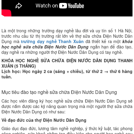
Là một trong những trường dạy nghề lâu đời và uy tín số 1 Hà Nội,
trước nhu cầu từ thị trường rất lớn về thợ sửa chữa Điện Nước Dân
Dụng mà
trường dạy nghề Thanh Xuân
đã thiết kế ra một
khóa
học nghề sửa chữa Điện Nước Dân Dụng
ngắn hạn để đào tạo,
dạy nghề ra những người thợ Điện Nước Dân Dụng có tay nghề.
KHÓA HỌC NGHỀ SỬA CHỮA ĐIỆN NƯỚC DÂN DỤNG THANH
XUÂN (5 THÁNG)
Lịch học: Học ngày 2 ca (sáng + chiều), từ thứ 2 → thứ 6 hàng
tuần.
Mục tiêu đào tạo nghề sửa chữa Điện Nước Dân Dụng
Các học viên đăng ký học nghề sửa chữa Điện Nước Dân Dụng sẽ
được nắm được các kỹ năng quan trọng mà một người thợ sửa chữa
Điện Nước Dân Dụng có như sau:
Về đạo đức của thợ Điện Nước Dân Dụng
Giáo dục đạo đức, lương tâm nghề nghiệp, ý thức kỷ luật, tác phong
công nghiệp, sức khoẻ nhằm tạo điều kiện cho người học nghề sau