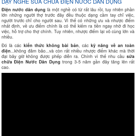
DẠY NGHỀ SỬA CHỮA ĐIỆN NƯỚC DÂN DỤNG
Điện nước dân dụng
là một nghề có từ rất lâu rồi, tuy nhiên phần
lớn những người thợ trước đây đều thuộc dạng cầm tay chỉ việc,
người trước chỉ cho người sau. Vì thế có những ưu và nhược điểm
nhất định, về ưu điểm chính là có thể kiếm ra tiền ngay nhờ đi học
việc, hỗ trợ cho thợ chính. Tuy nhiên, nhược điểm lại vô cùng lớn và
nhiều.
Đó là các
kiến thức không bài bản
, các
kỹ năng về an toàn
điện
...không đảm bảo...và còn rất nhiều nhược điểm khác mà thời
đại bây giờ không được phếp diễn ra. Chính vì thế nhu cầu
sửa
chữa Điện Nước Dân Dụng
trong 3-5 năm gần đây tăng lên rất
cao.