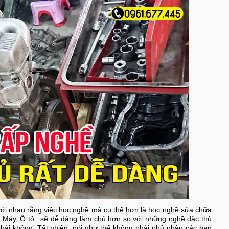
ới nhau rằng việc học nghề mà cụ thể hơn là học nghề sửa chữa
Máy, Ô tô...sẽ dễ dàng làm chủ hơn so với những nghề đặc thù
hải không. Tất nhiên, nói như thế không phải phủ nhận các bạn