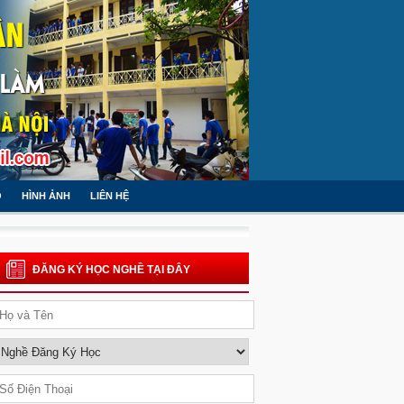
O
HÌNH ẢNH
LIÊN HỆ
ĐĂNG KÝ HỌC NGHỀ TẠI ĐÂY