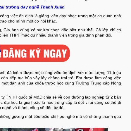
tại trường dạy nghề Thanh Xuân
công việc ổn định là giảng viên dạy nhạc trong một cơ quan nhà
trao cho mình một cơ hội khác.
, Gia Anh cũng có sự lựa chọn đặc biệt như thế. Cả lớp chỉ có
c lên THPT mặc dù nhiều thành viên trong gia đình phản đối.
 Anh đã kiếm được một công việc ổn định với mức lượng 11 triệu
còn tiếp tục bủa vây lấy chàng trai trẻ. Em được làm công việc
là một đàn anh của khóa trước học cùng Trường Trung cấp Nông
y TNHH quốc tế M&D chia sẻ về con đường lập nghiệp từ 2 bàn
đại học là giỏi hoặc là học trung cấp là dốt vì ai cũng có thể đi
 nghề và thành công sẽ đến từ đó.
o những gương mặt tiêu biểu chỉ học nghề mà có những thành quả