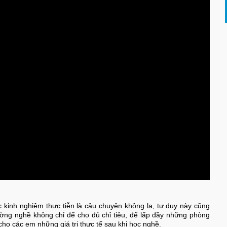
c kinh nghiệm thực tiễn là câu chuyện không lạ, tư duy này cũng
ường nghề không chỉ để cho đủ chỉ tiêu, để lấp đầy những phòng
ho các em những giá trị thực tế sau khi học nghề.