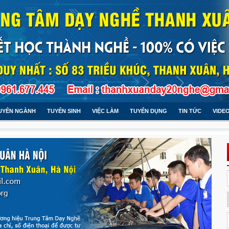
UYÊN NGÀNH
TUYỂN SINH
VIỆC LÀM
TUYỂN DỤNG
TIN TỨC
VIDE