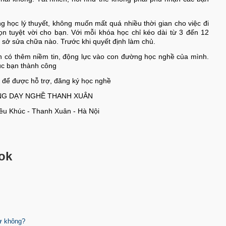
 học lý thuyết, không muốn mất quá nhiều thời gian cho việc đi
ọn tuyệt vời cho bạn. Với mỗi khóa học chỉ kéo dài từ 3 đến 12
ơ sở sửa chữa nào. Trước khi quyết định làm chủ.
ạn có thêm niềm tin, động lực vào con đường học nghề của mình.
úc bạn thành công
5 để được hỗ trợ, đăng ký học nghề
G DẠY NGHỀ THANH XUÂN
iều Khúc - Thanh Xuân - Hà Nội
ok
sự không?