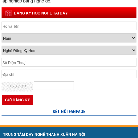
lập nghiệp bằng nghề đó.
ĐĂNG KÝ HỌC NGHỀ TẠI ĐÂY
KẾT NỐI FANPAGE
TRUNG TÂM DẠY NGHỀ THANH XUÂN HÀ NỘI