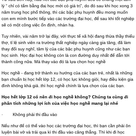
lý “ chỉ có tấm bằng đaị học mới có giá trị”, do đó sau khi học xong 3 
năm trung học phổ thông, thì các bậc phụ huynh đều mong muốn 
con em mình bước tiếp vào các trường đại học, để sau khi tốt nghiệp 
sẽ có một công việc ổn định, nhàn hạ.
Tuy nhiên, vài năm trở lại đây, với thực tế xã hội đang thừa thầy thiếu 
thợ, tỉ lệ sinh viên ra trường thất nghiệp ngày càng gia tăng, đã làm 
thay đổi suy nghĩ, tâm lý của các bậc phụ huynh cũng như các bạn 
học sinh. Học đại học không còn là con đường duy nhất để dẫn tới 
thành công nữa. Mà thay vào đó là lựa chọn học nghề
Học nghề - đang trở thành xu hướng của các bạn trẻ, nhất là những 
bạn chuẩn bị học hết lớp 12, có học lực không giỏi, hay điều kiện gia 
đình không khá giả..thì học nghề chính là lựa chọn của các bạn.
Học hết lớp 12 có nên đi học nghề không? Chúng ta cùng đi 
phân tích những lợi ích của việc học nghề mang lại nhé
·
Không phải thi đầu vào
Nếu như để có thể vào học các trường đại học, thì bạn cần phải ôn 
luyện bài vở và trải qua kì thi đầu vào căng thẳng. Thì khi đi học 