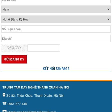
KẾT NỐI FANPAGE
TRUNG TÂM DẠY NGHỀ THANH XUÂN HÀ NỘI
Số 83, Triều Khúc, Thanh Xuân, Hà Nội
0961.677.445
thanhxuanday20nghe@gmail.com