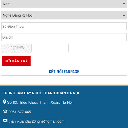
KẾT NỐI FANPAGE
TRUNG TÂM DẠY NGHỀ THANH XUÂN HÀ NỘI
Số 83, Triều Khúc, Thanh Xuân, Hà Nội
0961.677.445
thanhxuanday20nghe@gmail.com