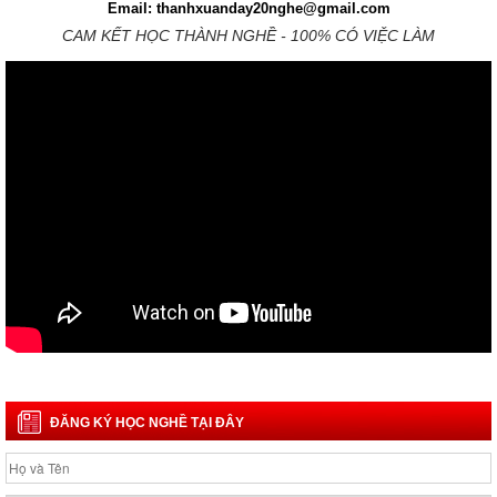
Email: thanhxuanday20nghe@gmail.com
CAM KẾT HỌC THÀNH NGHỀ - 100% CÓ VIỆC LÀM
ĐĂNG KÝ HỌC NGHỀ TẠI ĐÂY