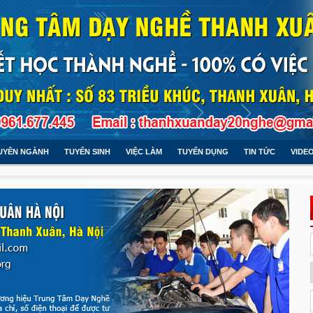
UYÊN NGÀNH
TUYỂN SINH
VIỆC LÀM
TUYỂN DỤNG
TIN TỨC
VIDE