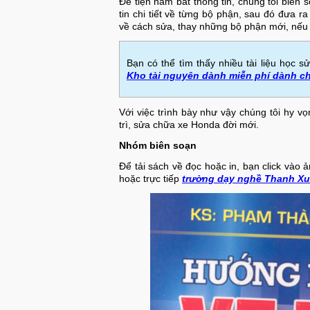
Để tiện nắm bắt thông tin, chúng tôi biê
tin chi tiết về từng bộ phận, sau đó đưa r
về cách sửa, thay những bộ phận mới, nếu 
Bạn có thể tìm thấy nhiều tài liệu học 
Kho tài nguyên dành miễn phí dành c
Với việc trình bày như vậy chúng tôi hy v
trì, sửa chữa xe Honda đời mới.
Nhóm biên soạn
Để tải sách về đọc hoặc in, bạn click vào 
hoặc trực tiếp
trường dạy nghề Thanh X