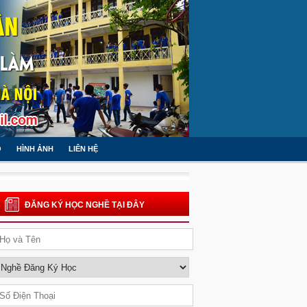
O
HÌNH ẢNH
LIÊN HỆ
ĐĂNG KÝ HỌC NGHỀ TẠI ĐÂY