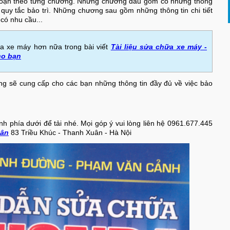
n soạn theo từng chương. Những chướng đầu gồm có những thông
a quy tắc bảo trì. Những chương sau gồm những thông tin chi tiết
có nhu cầu...
sửa xe máy hơn nữa trong bài viết
Tài liệu sửa chữa xe máy -
ho bạn
ọng sẽ cung cấp cho các bạn những thông tin đầy đủ về việc bảo
ảnh phía dưới để tải nhé. Mọi góp ý vui lòng liên hệ 0961.677.445
uân
83 Triều Khúc - Thanh Xuân - Hà Nội