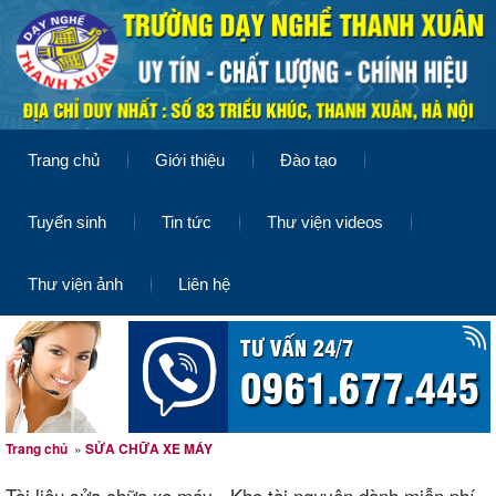
Trang chủ
Giới thiệu
Đào tạo
Tuyển sinh
Tin tức
Thư viện videos
Thư viện ảnh
Liên hệ
Trang chủ
»
SỬA CHỮA XE MÁY
Tài liệu sửa chữa xe máy - Kho tài nguyên dành miễn phí