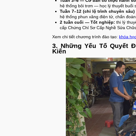
Tuần 3–6 — Cơ bản có thực hành s
hệ thống bôi trơn — học lý thuyết buổi 
Tuần 7–12 (chỉ lộ trình chuyên sâu
hệ thống phun xăng điện tử, chẩn đoán 
2 tuần cuối — Tốt nghiệp:
thi lý thu
cấp Chứng Chỉ Sơ Cấp Nghề Sửa Chữ
Xem chi tiết chương trình đào tạo:
khóa học
3. Những Yếu Tố Quyết 
Kiến