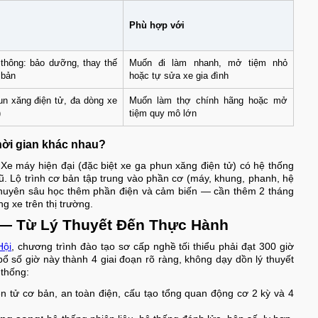
Phù hợp với
thông: bảo dưỡng, thay thế
Muốn đi làm nhanh, mở tiệm nhỏ
 bản
hoặc tự sửa xe gia đình
n xăng điện tử, đa dòng xe
Muốn làm thợ chính hãng hoặc mở
)
tiệm quy mô lớn
hời gian khác nhau?
 Xe máy hiện đại (đặc biệt xe ga phun xăng điện tử) có hệ thống
ũ. Lộ trình cơ bản tập trung vào phần cơ (máy, khung, phanh, hệ
chuyên sâu học thêm phần điện và cảm biến — cần thêm 2 tháng
 xe trên thị trường.
n — Từ Lý Thuyết Đến Thực Hành
Hội
, chương trình đào tạo sơ cấp nghề tối thiểu phải đạt 300 giờ
số giờ này thành 4 giai đoạn rõ ràng, không dạy dồn lý thuyết
 thống:
n tử cơ bản, an toàn điện, cấu tạo tổng quan động cơ 2 kỳ và 4