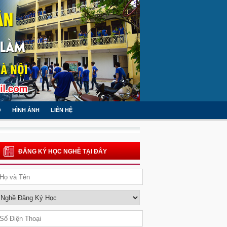
O
HÌNH ẢNH
LIÊN HỆ
ĐĂNG KÝ HỌC NGHỀ TẠI ĐÂY