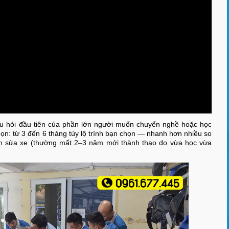
u hỏi đầu tiên của phần lớn người muốn chuyển nghề hoặc học
ọn: từ 3 đến 6 tháng tùy lộ trình bạn chọn — nhanh hơn nhiều so
iệm sửa xe (thường mất 2–3 năm mới thành thạo do vừa học vừa