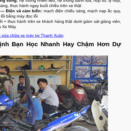
ong song:
hệ thống nhiên liệu, hệ thống đánh lửa, hộp số, ly hợp,
sáng, thực hành ngay buổi chiều trên xe thật
) — Điện và cảm biến:
mạch điện chiếu sáng, mạch nạp ắc quy,
lỗi bằng máy đọc lỗi
yết + thực hành trên xe khách hàng thật dưới giám sát giảng viên,
a Xe Máy
 sửa chữa xe máy tại Thanh Xuân
.
Định Bạn Học Nhanh Hay Chậm Hơn Dự