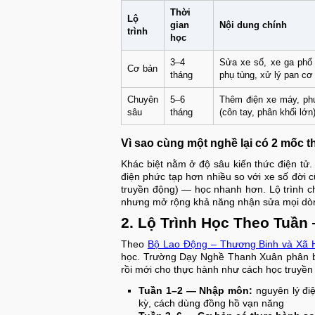
Thời
Lộ
gian
Nội dung chính
trình
học
3–4
Sửa xe số, xe ga phổ 
Cơ bản
tháng
phụ tùng, xử lý pan cơ
Chuyên
5–6
Thêm điện xe máy, phu
sâu
tháng
(côn tay, phân khối lớn
Vì sao cùng một nghề lại có 2 mốc t
Khác biệt nằm ở độ sâu kiến thức điện tử.
điện phức tạp hơn nhiều so với xe số đời c
truyền động) — học nhanh hơn. Lộ trình 
nhưng mở rộng khả năng nhận sửa mọi dòng
2. Lộ Trình Học Theo Tuầ
Theo
Bộ Lao Động – Thương Binh và Xã 
học. Trường Dạy Nghề Thanh Xuân phân bổ 
rồi mới cho thực hành như cách học truyền
Tuần 1–2 — Nhập môn:
nguyên lý điệ
kỳ, cách dùng đồng hồ vạn năng