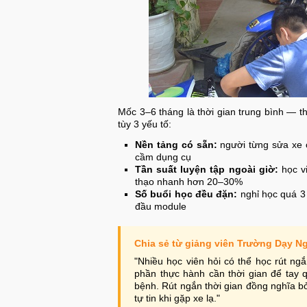
Mốc 3–6 tháng là thời gian trung bình — t
tùy 3 yếu tố:
Nền tảng có sẵn:
người từng sửa xe c
cầm dụng cụ
Tần suất luyện tập ngoài giờ:
học vi
thạo nhanh hơn 20–30%
Số buổi học đều đặn:
nghỉ học quá 3 
đầu module
Chia sẻ từ giảng viên Trường Dạy N
"Nhiều học viên hỏi có thể học rút ng
phần thực hành cần thời gian để tay 
bệnh. Rút ngắn thời gian đồng nghĩa bỏ
tự tin khi gặp xe lạ."