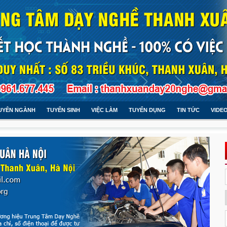
UYÊN NGÀNH
TUYỂN SINH
VIỆC LÀM
TUYỂN DỤNG
TIN TỨC
VIDE