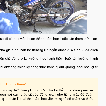
hực tế có học viên hoàn thành sớm hơn hoặc cần thêm thời gian,
ho gia đình, bạn bè thường rút ngắn được 2–4 tuần vì đã quen
ên chủ động ở lại xưởng thực hành thêm buổi tối thường thành
buổi/tháng khiến kỹ năng thực hành bị đứt quãng, phải học lại từ
ghề Thanh Xuân:
ắn xuống 1–2 tháng không. Câu trả lời thẳng là không nên —
quen với cảm giác siết ốc đúng lực, nghe tiếng máy để đoán
 qua phần lặp lại thao tác, học viên ra nghề sẽ chậm và thiếu