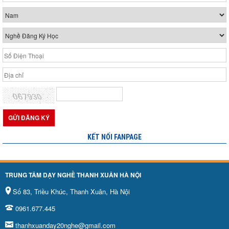
KẾT NỐI FANPAGE
TRUNG TÂM DẠY NGHỀ THANH XUÂN HÀ NỘI
Số 83, Triều Khúc, Thanh Xuân, Hà Nội
0961.677.445
thanhxuanday20nghe@gmail.com