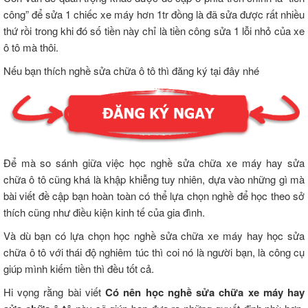
công” để sửa 1 chiếc xe máy hơn 1tr đồng là đã sửa được rất nhiều
thứ rồi trong khi đó số tiền này chỉ là tiền công sửa 1 lỗi nhỏ của xe
ô tô mà thôi.
Nếu bạn thích nghề sửa chữa ô tô thì đăng ký tại đây nhé
Để mà so sánh giữa việc học nghề sửa chữa xe máy hay sửa
chữa ô tô cũng khá là khập khiễng tuy nhiên, dựa vào những gì mà
bài viết đề cập bạn hoàn toàn có thể lựa chọn nghề để học theo sở
thích cũng như điều kiện kinh tế của gia đình.
Và dù bạn có lựa chọn học nghề sửa chữa xe máy hay học sửa
chữa ô tô với thái độ nghiêm túc thì coi nó là người bạn, là công cụ
giúp mình kiếm tiền thì đều tốt cả.
Hi vọng rằng bài viết
Có nên học nghề sửa chữa xe máy hay