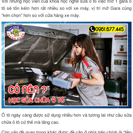
Với những học viên của khóa học nghề sửa ô tô việc mở 1 gara ô
tô sẽ tốn kém hơn rất nhiều so với xe máy, vị trí mở Gara cũng
“kén chọn” hơn so với cửa hàng xe máy.
Ô tô ngày càng được sử dụng nhiều hơn và tương lai như cầu sửa
chữa ô tô cứ thế mà tăng cao.
Còn vấn đề quan trọng khác được đề cập ở phía trên chính là “tiền