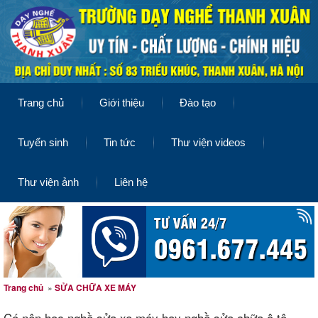
Trang chủ
Giới thiệu
Đào tạo
Tuyển sinh
Tin tức
Thư viện videos
Thư viện ảnh
Liên hệ
Trang chủ
»
SỬA CHỮA XE MÁY
Có nên học nghề sửa xe máy hay nghề sửa chữa ô tô