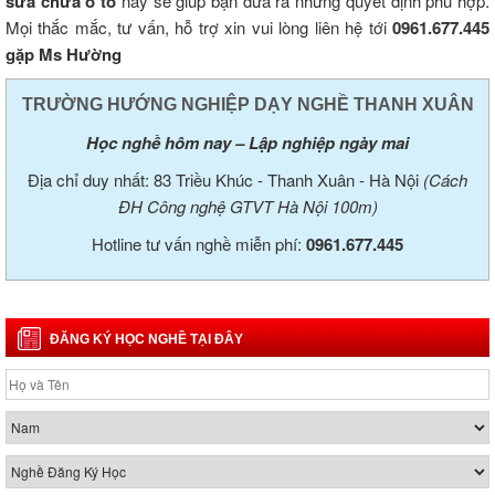
sửa chữa ô tô
này sẽ giúp bạn đưa ra những quyết định phù hợp.
Mọi thắc mắc, tư vấn, hỗ trợ xin vui lòng liên hệ tới
0961.677.445
gặp Ms Hường
TRƯỜNG HƯỚNG NGHIỆP DẠY NGHỀ THANH XUÂN
Học nghề hôm nay – Lập nghiệp ngày mai
Địa chỉ duy nhất: 83 Triều Khúc - Thanh Xuân - Hà Nội
(Cách
ĐH Công nghệ GTVT Hà Nội 100m)
Hotline tư vấn nghề miễn phí:
0961.677.445
ĐĂNG KÝ HỌC NGHỀ TẠI ĐÂY