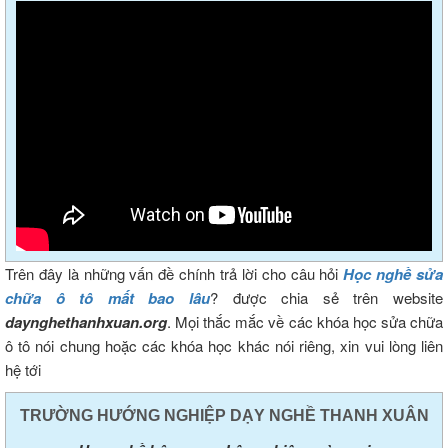
Trên đây là những vấn đề chính trả lời cho câu hỏi
Học nghề sửa
chữa ô tô mất bao lâu
? được chia sẻ trên website
daynghethanhxuan.org
. Mọi thắc mắc về các khóa học sửa chữa
ô tô nói chung hoặc các khóa học khác nói riêng, xin vui lòng liên
hệ tới
TRƯỜNG HƯỚNG NGHIỆP DẠY NGHỀ THANH XUÂN