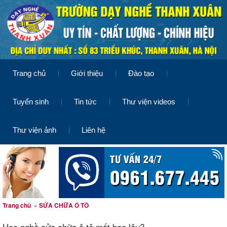
Trang chủ
Giới thiệu
Đào tạo
Tuyển sinh
Tin tức
Thư viện videos
Thư viện ảnh
Liên hệ
Trang chủ
»
SỬA CHỮA Ô TÔ
Học nghề sửa chữa ô tô mất bao lâu?