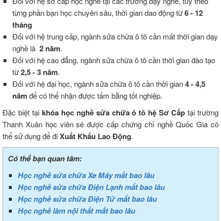
Đối với hệ sơ cấp học nghề tại các trường dạy nghề, tùy theo
từng phần bạn học chuyên sâu, thời gian dao động từ
6 - 12
tháng
Đối với hệ trung cấp, ngành sửa chữa ô tô cần mất thời gian dạy
nghề là
2 năm
.
Đối với hệ cao đẳng, ngành sửa chữa ô tô cần thời gian đào tạo
từ
2,5 - 3 năm
.
Đối với hệ đại học, ngành sửa chữa ô tô cần thời gian
4 - 4,5
năm
để có thể nhận được tấm bằng tốt nghiệp.
Đặc biệt tại
khóa học nghề sửa chữa ô tô hệ Sơ Cấp
tại trường
Thanh Xuân học viên sẽ được cấp chứng chỉ nghề Quốc Gia có
thể sử dụng để đi
Xuất Khẩu Lao Động
.
Có thể bạn quan tâm:
Học nghề sửa chữa Xe Máy mất bao lâu
Học nghề sửa chữa Điện Lạnh mất bao lâu
Học nghề sửa chữa Điện Tử mất bao lâu
Học nghề làm nội thất mất bao lâu