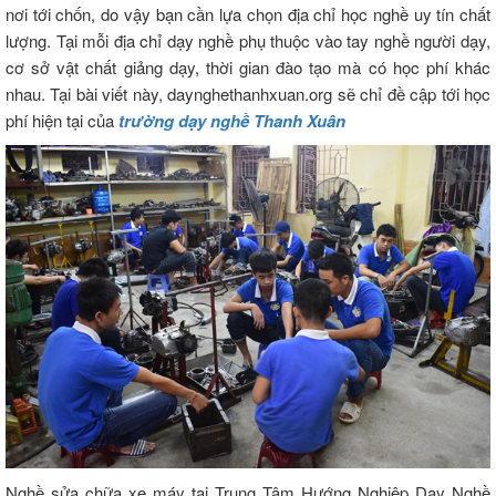
nơi tới chốn, do vậy bạn cần lựa chọn địa chỉ học nghề uy tín chất
lượng. Tại mỗi địa chỉ dạy nghề phụ thuộc vào tay nghề người dạy,
cơ sở vật chất giảng dạy, thời gian đào tạo mà có học phí khác
nhau. Tại bài viết này, daynghethanhxuan.org sẽ chỉ đề cập tới học
phí hiện tại của
trường dạy nghề Thanh Xuân
Nghề sửa chữa xe máy tại Trung Tâm Hướng Nghiệp Dạy Nghề