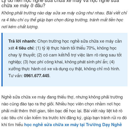
chữa xe máy ở đâu?
Không phải trường nào dạy sửa xe máy cũng như nhau. Bài viết chỉ
ra 4 tiêu chí cụ thể giúp bạn chọn đúng trường, tránh mất tiền học
nơi kém chất lượng.
Trả lời nhanh:
Chọn trường học nghề sửa chữa xe máy cần
xét
4 tiêu chí
: (1) tỷ lệ thực hành tối thiểu 70%, không học
chay lý thuyết; (2) có cam kết/hỗ trợ việc làm rõ ràng sau tốt
nghiệp; (3) học phí công khai, không phát sinh phí ẩn; (4)
xưởng thực hành có xe và dụng cụ thật, không chỉ mô hình.
Tư vấn:
0961.677.445
.
Nghề sửa chữa xe máy đang thiếu thợ, nhưng không phải trường
nào cũng đào tạo ra thợ giỏi. Nhiều học viên chọn nhầm nơi học
phải mất thêm thời gian, tiền bạc để học lại. Bài viết này liệt kê rõ
các tiêu chí cần kiểm tra trước khi đăng ký, giúp bạn tránh rủi ro đó
khi tìm hiểu
học nghề sửa chữa xe máy tại Trường Dạy Nghề