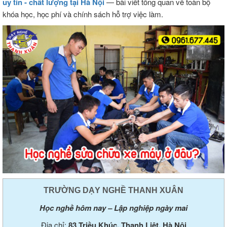
uy tín - chất lượng tại Hà Nội
— bài viết tổng quan về toàn bộ
khóa học, học phí và chính sách hỗ trợ việc làm.
TRƯỜNG DẠY NGHỀ THANH XUÂN
Học nghề hôm nay – Lập nghiệp ngày mai
Địa chỉ:
83 Triều Khúc, Thanh Liệt, Hà Nội