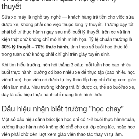
thuyết
Sửa xe máy là nghề tay nghề — khách hàng trả tiền cho việc sửa
được xe, không phải cho việc thuộc lòng lý thuyết. Trường dạy tốt
phải bố trí thực hành ngay sau mỗi buổi lý thuyết, trên xe và linh
kiện thật chứ không chỉ mô hình minh họa. Tỷ lệ chuẩn thường là
30% lý thuyết – 70% thực hành
, tính theo số buổi học thực tế
trong tuần chứ không phải chỉ ghi trên giấy tuyển sinh.
Khi tìm hiểu trường, nên hỏi thẳng 3 câu: mỗi tuần học bao nhiêu
buổi thực hành, xưởng có bao nhiêu xe để thực tập (bao nhiêu học
viên/1 xe), học viên có được tự tay tháo lắp hay chỉ đứng xem giáo
viên làm mẫu. Nếu trường không trả lời được cụ thể số buổi/số xe,
đây là dấu hiệu thực hành chỉ mang tính hình thức.
Dấu hiệu nhận biết trường "học chay"
Một số dấu hiệu cảnh báo: lịch học chỉ có 1-2 buổi thực hành/tuần,
xưởng thực hành nhỏ không đủ chỗ cho cả lớp cùng lúc, hoặc học
viên phải chờ đến lượt xem giáo viên thao tác thay vì tự làm.