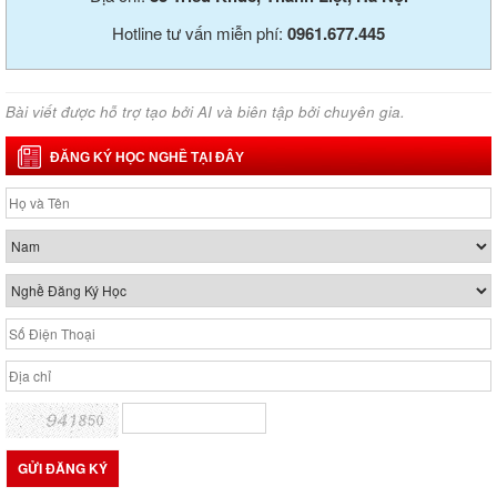
Hotline tư vấn miễn phí:
0961.677.445
Bài viết được hỗ trợ tạo bởi AI và biên tập bởi chuyên gia.
ĐĂNG KÝ HỌC NGHỀ TẠI ĐÂY