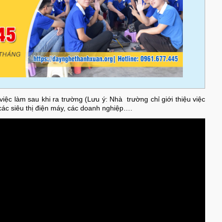
c làm sau khi ra trường (Lưu ý: Nhà trường chỉ giới thiệu việc
 các siêu thị điện máy, các doanh nghiệp….