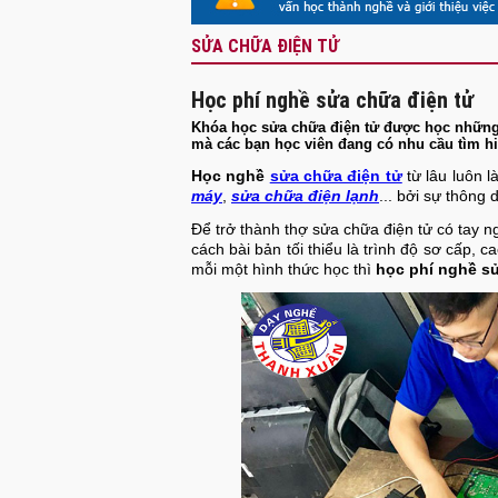
SỬA CHỮA ĐIỆN TỬ
Học phí nghề sửa chữa điện tử
Khóa học sửa chữa điện tử được học những 
mà các bạn học viên đang có nhu cầu tìm h
Học nghề
sửa chữa điện tử
từ lâu luôn 
máy
,
sửa chữa điện lạnh
... bởi sự thông 
Để trở thành thợ sửa chữa điện tử có tay 
cách bài bản tối thiểu là trình độ sơ cấp, c
mỗi một hình thức học thì
học phí nghề s