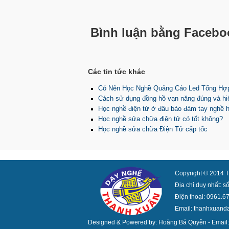
Bình luận bằng Facebo
Các tin tức khác
Có Nên Học Nghề Quảng Cáo Led Tổng Hợ
Cách sử dụng đồng hồ vạn năng đúng và hi
Học nghề điện tử ở đâu bảo đảm tay nghề h
Học nghề sửa chữa điện tử có tốt không?
Học nghề sửa chữa Điện Tử cấp tốc
Copyright © 2014 T
Địa chỉ duy nhất: s
Điện thoại: 0961.6
Email: thanhxuan
Designed & Powered by: Hoàng Bá Quyền - Emai