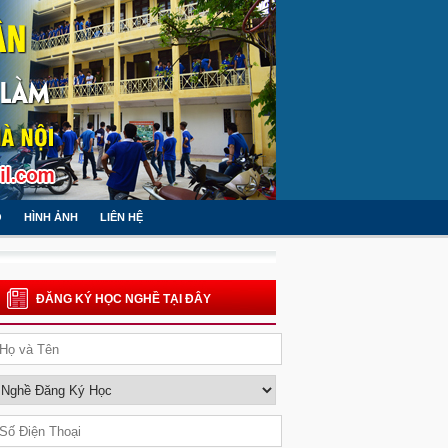
O
HÌNH ẢNH
LIÊN HỆ
ĐĂNG KÝ HỌC NGHỀ TẠI ĐÂY