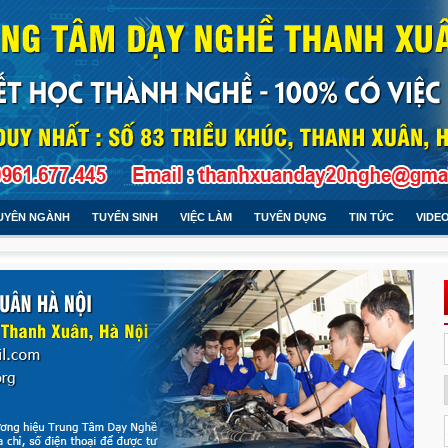
UYÊN NGÀNH
TUYỂN SINH
VIỆC LÀM
TUYỂN DỤNG
TIN TỨC
VIDE