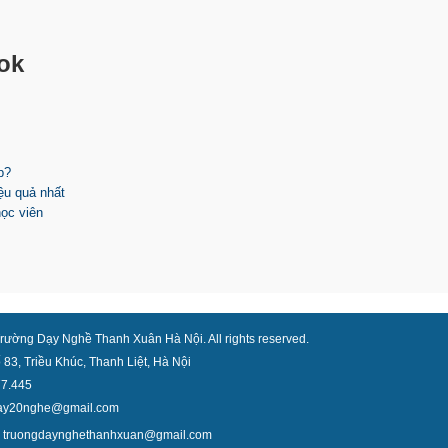
ok
p?
ệu quả nhất
ọc viên
rường Dạy Nghề Thanh Xuân Hà Nội. All rights reserved.
ố 83, Triều Khúc, Thanh Liệt, Hà Nội
77.445
day20nghe@gmail.com
l: truongdaynghethanhxuan@gmail.com