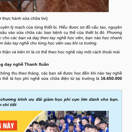
ờ thực hành sửa chữa tivi)
uyên lý mạch của từng thiết bị. Hiểu được sơ đồ cấu tạo, nguyên
đi sâu vào sửa chữa các ban bệnh cụ thể của thiết bị đó. Phương
ệc cho các bạn và dạy theo tay nghề học viên, bạn nào học nhanh
 bảo tay nghề cho từng học viên sau khi ra trường
.
 thận và kiên trì là có thể theo học nghề này một cách thoải mái
ờng dạy nghề Thanh Xuân
không thu theo tháng, các bạn sẽ được học đến khi nào tay nghề
Cụ thể là học phí nghề sửa chữa điện tử tại trường là
16.650.000
chương trình ưu đãi giảm học phí cực lớn dành cho bạn.
 chi tiết