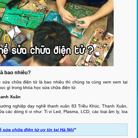
là bao nhiêu?
hề sửa chữa điện tử là bao nhiêu thì chúng ta cùng xem xem tại
ọc gì trong khóa học sửa chữa điện tử.
hanh Xuân
 hướng nghiệp dạy nghề thanh xuân 83 Triều Khúc, Thanh Xuân,
các dòng ti vi như: Ti vi Led, Plasma, LCD, các loại âm ly, loa
 sửa chữa điện tử uy tín tại Hà Nội
"