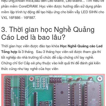
hiệu ứng,khoan mica,đấu đèn Led Matrix, Led Matrix... Tìm hiểu về
phần mềm CorelDRAW. Học viên được hướng dẫn sử dụng phần
mềm lập trình tự động để tạo hiệu ứng cho biển vẫy LED SIHN cho
VXL 16F886 - 16F887.
3. Thời gian học Nghề Quảng
Cáo Led là bao lâu?
Thời gian học viên được đào tạo khóa
Học Nghề Quảng cáo Led
Tổng hợp
là 3 tháng. Sau 3 tháng học viên sẽ được tham gia thi
tốt nghiệp do nhà trường tổ chức để cấp chứng chỉ tay nghề.
Chứng chỉ Sơ Cấp sẽ phụ thuộc vào kết quả thi để đánh giá kiến
thức cũng như tay nghề của học viên