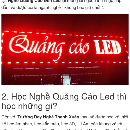
lại,
Nghề Quảng Cáo Đèn Led
lại mang lại nguồn thu nhập hấp
dẫn, và được coi là ngành nghề " không bao giờ chết ".
2. Học Nghề Quảng Cáo Led thì
học những gì?
Đến với
Trường Dạy Nghề Thanh Xuân
, bạn sẽ được học về thiết
kế Led âm nhạc, Led sắc màu, Led 3D,... LÀm các khung vỏ và