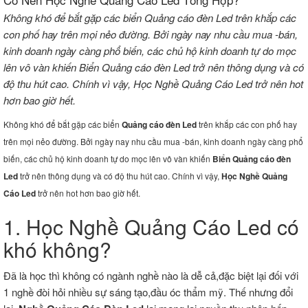
Không khó để bắt gặp các biển Quảng cáo đèn Led trên khắp các
con phố hay trên mọi nẻo đường. Bởi ngày nay nhu cầu mua -bán,
kinh doanh ngày càng phổ biến, các chủ hộ kinh doanh tự do mọc
lên vô vàn khiến Biển Quảng cáo đèn Led trở nên thông dụng và có
độ thu hút cao. Chính vì vậy, Học Nghề Quảng Cáo Led trở nên hot
hơn bao giờ hết.
Không khó để bắt gặp các biển
Quảng cáo đèn Led
trên khắp các con phố hay
trên mọi nẻo đường. Bởi ngày nay nhu cầu mua -bán, kinh doanh ngày càng phổ
biến, các chủ hộ kinh doanh tự do mọc lên vô vàn khiến
Biển Quảng cáo đèn
Led
trở nên thông dụng và có độ thu hút cao. Chính vì vậy,
Học Nghề Quảng
Cáo Led
trở nên hot hơn bao giờ hết.
1. Học Nghề Quảng Cáo Led có
khó không?
Đã là học thì không có ngành nghề nào là dễ cả,đặc biệt lại đối với
1 nghề đòi hỏi nhiều sự sáng tạo,đầu óc thẩm mỹ. Thế nhưng đổi