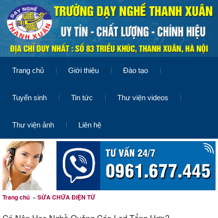
Trang chủ
Giới thiệu
Đào tạo
Tuyển sinh
Tin tức
Thư viện videos
Thư viện ảnh
Liên hệ
Trang chủ
»
SỬA CHỮA ĐIỆN TỬ
Có Nên Học Nghề Quảng Cáo Led Tổng Hợp?