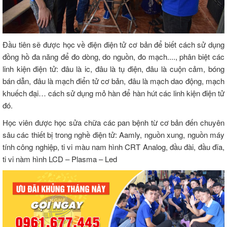
Đầu tiên sẽ được học về điện điện tử cơ bản để biết cách sử dụng
đồng hồ đa năng để đo dòng, do nguồn, đo mạch...., phân biệt các
linh kiện điện tử: đâu là ic, đâu là tụ điện, đâu là cuộn cảm, bóng
bán dẫn, đâu là mạch điển tử cơ bản, đâu là mạch dao động, mạch
khuếch đại… cách sử dụng mỏ hàn để hàn hút các linh kiện điện tử
đó.
Học viên được học sửa chữa các pan bệnh từ cơ bản đến chuyên
sâu các thiết bị trong nghề điện tử: Aamly, nguồn xung, nguồn máy
tính công nghiệp, ti vi màu nam hình CRT Analog, đầu đài, đầu đĩa,
ti vi nàm hình LCD – Plasma – Led