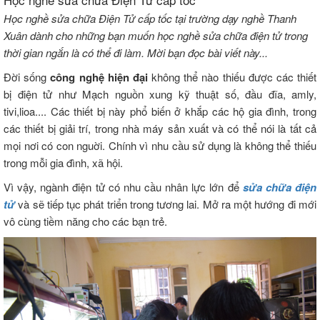
Học nghề sửa chữa Điện Tử cấp tốc tại trường dạy nghề Thanh
Xuân dành cho những bạn muốn học nghề sửa chữa điện tử trong
thời gian ngắn là có thể đi làm. Mời bạn đọc bài viết này...
Đời sống
công nghệ hiện đại
không thể nào thiếu được các thiết
bị điện tử như Mạch nguồn xung kỹ thuật số, đầu đĩa, amly,
tivi,lioa.... Các thiết bị này phổ biến ở khắp các hộ gia đình, trong
các thiết bị giải trí, trong nhà máy sản xuất và có thể nói là tất cả
mọi nơi có con nguời. Chính vì nhu cầu sử dụng là không thể thiếu
trong mỗi gia đình, xã hội.
Vì vậy, ngành điện tử có nhu cầu nhân lực lớn để
sửa chữa điện
tử
và sẽ tiếp tục phát triển trong tương lai. Mở ra một hướng đi mới
vô cùng tiềm năng cho các bạn trẻ.