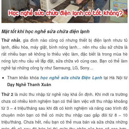
Mặt tốt khi học nghề sửa chữa điện lạnh
Thứ nhất
, gia đình nào cũng có nhưng thiết bị điện lạnh nhưu tủ
lạnh, điều hòa, máy giặt, bình nóng lanh… nên nhu cầu sử chữa là
rất nhiều bạn sẽ không lo thiếu việc làm, đặc biết là trong mùa hè
nóng lực nhu cầu về lắp đặt, sửa chữa vô cùng cao. Bạn có thể làm
nghề tại những công ty như Samsung, LG, Sony…
Tham khảo khóa
học nghề sửa chữa Điện Lạnh
tại Hà Nội từ
Dạy Nghề Thanh Xuân
Thứ 2
là mức thu nhập từ nghề này khá ổn định. Khi mới ra trường
chưa có nhiều kinh nghiệm bạn có thể làm việc với thu nhập khoảng
từ 3 – 4 triệu/tháng sau khi đã có kinh nghiệm và nâng cao trình độ
chuyên môn bạn có thể có mức thu nhập cao gấp đôi từ 8 – 10
triệu/tháng. Chưa hết, nếu bạn có thể mua bán và sửa chữa những
món đồ cũ sau đó bán lại thì mức thu nhập của bạn sẽ cao hơn.