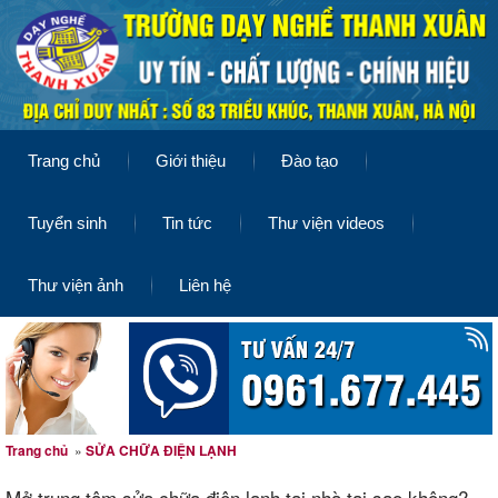
Trang chủ
Giới thiệu
Đào tạo
Tuyển sinh
Tin tức
Thư viện videos
Thư viện ảnh
Liên hệ
Trang chủ
»
SỬA CHỮA ĐIỆN LẠNH
Mở trung tâm sửa chữa điện lạnh tại nhà tại sao không?