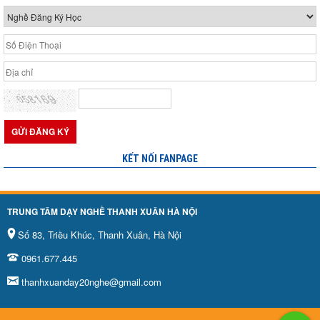
KẾT NỐI FANPAGE
TRUNG TÂM DẠY NGHỀ THANH XUÂN HÀ NỘI
Số 83, Triều Khúc, Thanh Xuân, Hà Nội
0961.677.445
thanhxuanday20nghe@gmail.com