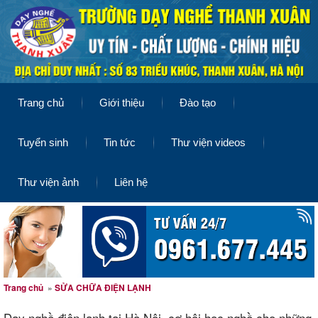
Trang chủ
Giới thiệu
Đào tạo
Tuyển sinh
Tin tức
Thư viện videos
Thư viện ảnh
Liên hệ
Trang chủ
»
SỬA CHỮA ĐIỆN LẠNH
Dạy nghề điện lạnh tại Hà Nội, cơ hộị học nghề cho những