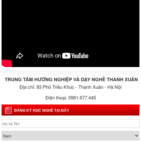
TRUNG TÂM HƯỚNG NGHIỆP VÀ DẠY NGHỀ THANH XUÂN
Địa chỉ: 83 Phố Triều Khúc - Thanh Xuân - Hà Nội
Điện thoại: 0961.677.445
ĐĂNG KÝ HỌC NGHỀ TẠI ĐÂY