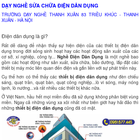
DẠY NGHỀ SỬA CHỮA ĐIỆN DÂN DỤNG
TRƯỜNG DẠY NGHỀ THANH XUÂN 83 TRIỀU KHÚC - THANH
XUÂN - HÀ NỘI
Điện dân dụng là gì?
Rất dễ dàng để nhận thấy sự hiện diện của các thiết bị điện dân
dụng trong đời sống sinh hoạt hay các hoạt động sản xuất của các
cơ sở, xí nghiệp, công ty...
Nghề Điện Dân Dụng
là một nghề bao
gồm các hoạt động như sản xuất, sửa chữa, bảo dưỡng, lắp đặt các
thiết bị máy móc liên quan đến điện và gắn liền với sự phát triển này.
Cụ thể hơn có thể thấy các
thiết bị điện dân dụng
như đèn chiếu
sáng, quạt trần, quạt bàn, quạt công nghiệp...lò vi sóng, máy nóng
lạnh, lò nướng...và rất nhiều các thiết bị khác nữa.
Ở Việt Nam, hầu hết mọi miền đều đã sử dụng không phân biệt vùng
miền. Ngay cả những vùng xa xôi nhất như biên giới hay hải đảo thì
những
thiết bị điện dân dụng
cũng đã có mặt.