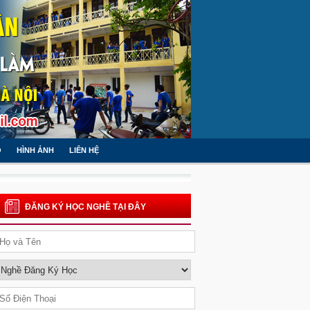
O
HÌNH ẢNH
LIÊN HỆ
ĐĂNG KÝ HỌC NGHỀ TẠI ĐÂY