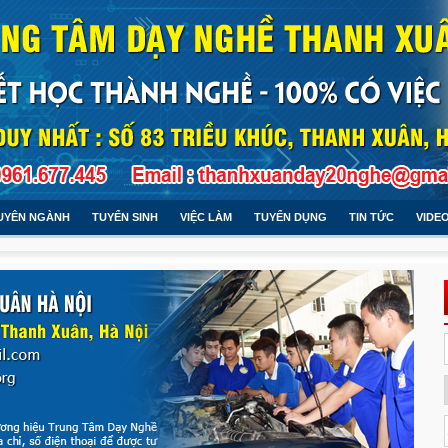
UYÊN NGÀNH
TUYỂN SINH
VIỆC LÀM
TUYỂN DỤNG
TIN TỨC
VIDE