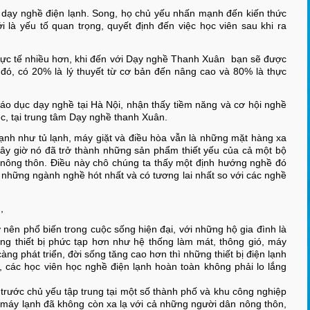
m dạy nghề điện lạnh. Song, họ chủ yếu nhấn mạnh đến kiến thức
i là yếu tố quan trọng, quyết định đến việc học viên sau khi ra
c thực tế nhiều hơn, khi đến với Dạy nghề Thanh Xuân bạn sẽ được
g đó, có 20% là lý thuyết từ cơ bản đến nâng cao và 80% là thực
giáo dục dạy nghề tại Hà Nội, nhận thấy tiềm năng và cơ hội nghề
iệc, tại trung tâm Dạy nghề thanh Xuân.
nh như tủ lạnh, máy giặt và điều hòa vẫn là những mặt hàng xa
bây giờ nó đã trở thành những sản phẩm thiết yếu của cả một bộ
nông thôn. Điều này chô chúng ta thấy một định hướng nghề đó
 những ngành nghề hót nhất và có tương lai nhất so với các nghề
,
nên phổ biến trong cuộc sống hiện đại, với những hộ gia đình là
g thiết bị phức tạp hơn như hệ thống làm mát, thông gió, máy
àng phát triển, đời sống tăng cao hơn thì những thiết bị điện lạnh
, các học viên học nghề điện lạnh hoàn toàn không phải lo lắng
rước chủ yếu tập trung tại một số thành phố và khu công nghiệp
 máy lạnh đã không còn xa lạ với cả những người dân nông thôn,