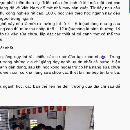
 phát triển theo sự đi lên của nên kinh tế khi mà một loạt các
 đang đổ về Việt Nam để mở nhà may sản xuất. Từ đây nhu cầu
 khu công nghiệp rất cao. 100% học viên theo học ngành này đều
người trong ngành
hề này nếu là mới ra trường thì từ 4 – 6 triệu/tháng nhưng sau
g cao thì mức thu nhập từ 9 – 12 triệu/tháng là bình thường. Lý
 từ việc sữa chữa, lắp đặt các thiết bị thì cánh thợ có thể thu
ũ.
ốt nhất.
giảng dạy tại rất nhiều các cơ sở đào tạo khác nha
h
u. Trong
trong những địa chỉ giảng dạy nghề uy tín nhất cả nước. Hiện
lạnh dân dụng, sau khi học xong ngoại trừ có khả năng sửa chữa
ọc viên còn có khả năng sửa chữa các thiết bị như bếp từ, lò vi ba,
à ngành học, các bạn thể liên hệ đến trường qua địa chỉ sau để