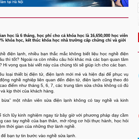
an học là 6 tháng, học phí cho cả khóa học là 16,650,000 học viên
% khóa học, kết thúc khóa học nhà trường cấp chứng chỉ và giới
hề điện lạnh, nhiều bạn thắc mắc không biết liệu học nghề điện
âu thì tốt? Ngoài ra còn nhiều câu hỏi khác mà các bạn quan tâm
 Hi vọng qua bài viết này của chúng tôi sẽ giúp ích cho các bạn.
̀u loại thiết bị điện tử, điện lạnh mới mẻ và hiện đại để phục vụ
t động nghề nghiệp liên quan đến điện tử, điện lạnh cũng theo đó
cao điểm như tháng 5, 6, 7, các trung tâm sửa chữa không có đủ
và kịp thời của khách hàng.
 bừa” một nhân viên sửa điện lạnh không có tay nghề và kinh
thể tích lũy kinh nghiệm ngay từ bây giờ với phương pháp dạy cầm
ng cao tay nghề của bạn thân, mở rộng cơ hội thực hành, học hỏi
ệm thời gian của những thợ lành nghề.
để bạn tự tin bước vào nghề sửa lạnh.