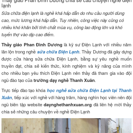
lạnh
Sửa chữa điện lạnh là nghề khá hấp dẫn do nhu cầu người dùng
cao, mức lương khá hấp dẫn. Tuy nhiên, công việc này cũng có
nhiều khó khăn bởi tính chất mùa vụ, công lao động lớn và khó
tuyển thợ vào dịp cao điểm.
Thầy giáo Phan Đình Dương
là kỹ sư Điện Lạnh với nhiều năm
lăn lộn trong nghề
sửa chữa Điện Lạnh
. Thầy Dương đã gây dựng
được cửa hàng sửa chữa Điện Lạnh, bằng sự yêu nghề muốn
truyền đạt, chia sẻ kiến thức, kinh nghiệm và kỹ năng của mình
cho nhiều bạn yêu thích Điện Lạnh nên thầy đã tham gia vào đội
ngũ đào tạo của
trường dạy nghề Thanh Xuân
.
Trực tiếp đào tạo khóa
học nghề sửa chữa Điện Lạnh tại Thanh
Xuân
, tiếp xúc với nghề với hàng trăm, hàng nghìn học viên nên đội
ngũ biên tập website
daynghethanhxuan.org
đã liên hệ mời thầy
chia sẻ những câu chuyện về nghề Điện Lạnh