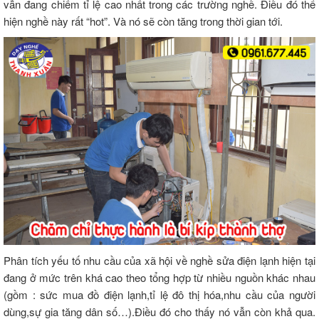
vẫn đang chiếm tỉ lệ cao nhất trong các trường nghề. Điều đó thể
hiện nghề này rất “hot”. Và nó sẽ còn tăng trong thời gian tới.
Phân tích yếu tố nhu cầu của xã hội về nghề sửa điện lạnh hiện tại
đang ở mức trên khá cao theo tổng hợp từ nhiều nguồn khác nhau
(gồm : sức mua đồ điện lạnh,tỉ lệ đô thị hóa,nhu cầu của người
dùng,sự gia tăng dân số…).Điều đó cho thấy nó vẫn còn khả qua.