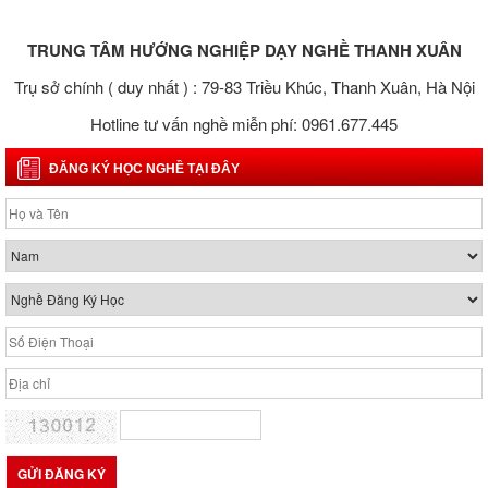
TRUNG TÂM HƯỚNG NGHIỆP DẠY NGHỀ THANH XUÂN
Trụ sở chính ( duy nhất ) : 79-83 Triều Khúc, Thanh Xuân, Hà Nội
Hotline tư vấn nghề miễn phí: 0961.677.445
ĐĂNG KÝ HỌC NGHỀ TẠI ĐÂY