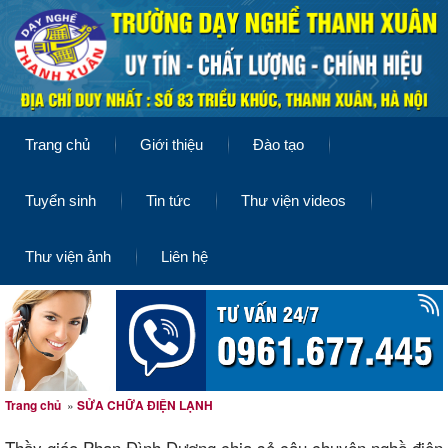
Trang chủ
Giới thiệu
Đào tạo
Tuyển sinh
Tin tức
Thư viện videos
Thư viện ảnh
Liên hệ
Trang chủ
»
SỬA CHỮA ĐIỆN LẠNH
Thầy giáo Phan Đình Dương chia sẻ câu chuyện nghề điện