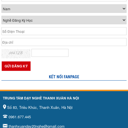
KẾT NỐI FANPAGE
TRUNG TÂM DẠY NGHỀ THANH XUÂN HÀ NỘI
Số 83, Triều Khúc, Thanh Xuân, Hà Nội
0961.677.445
thanhxuanday20nghe@gmail.com