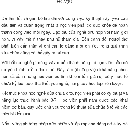
Hà Nội )
Để làm tốt và gắn bó lâu dài với công việc kỹ thuật này, yêu cầu
đầu tiên và quan trọng nhất là học viên phải có sức khỏe để hoàn
thành công việc mỗi ngày. Đặc thù của nghề phù hợp với nam giới
hơn, vì vậy mà ít thấy phụ nữ tham gia. Bên cạnh đó, người thợ
phải luôn cẩn thận vì chỉ cần lơ đãng một chi tiết trong quá trình
sửa chữa cũng có thể gây ra tai nạn.
Với bất cứ nghề gì cũng vậy muốn thành công thì học viên cần có
sự yêu thích, niềm đam mê. Đây là một công việc khá nặng nhọc
nên rất cần những học viên có tính khiêm tốn, giản dị, có ý thức tổ
chức kỷ luật cao, tha thiết yêu nghề, hăng say học tập, rèn luyện.
Kết thúc khóa học nghề sửa chữa ô tô, học viên phải có kỹ thuật và
năng lực thực hành bậc 3/7. Học viên phải nắm được các khái
niệm cơ bản, quy ước chủ yếu trong kỹ thuật sửa chữa ô tô và các
thiết bị kiểm tra.
Nắm vững phương pháp sửa chữa và lắp ráp các động cơ 4 kỳ và