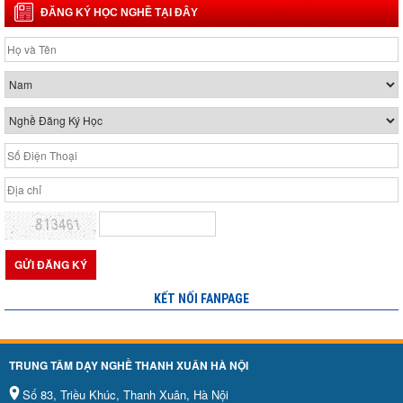
ĐĂNG KÝ HỌC NGHỀ TẠI ĐÂY
KẾT NỐI FANPAGE
TRUNG TÂM DẠY NGHỀ THANH XUÂN HÀ NỘI
Số 83, Triều Khúc, Thanh Xuân, Hà Nội