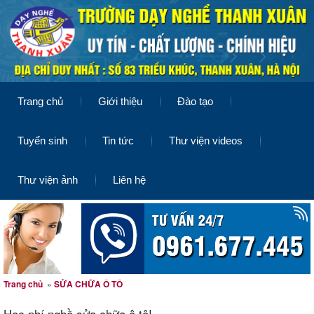
Trang chủ
Giới thiệu
Đào tạo
Tuyển sinh
Tin tức
Thư viện videos
Thư viện ảnh
Liên hệ
Trang chủ
»
SỬA CHỮA Ô TÔ
Học phí nghề sửa chữa ô tô!