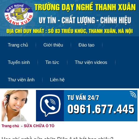
Trang chủ
Giới thiệu
Đào tạo
Tuyển sinh
Tin tức
Thư viện videos
Thư viện ảnh
Liên hệ
Trang chủ
»
SỬA CHỮA Ô TÔ
Học phí nghề sửa chữa Điện ô tô hết bao nhiêu?