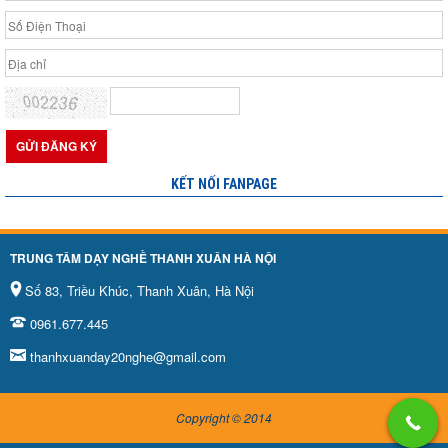
KẾT NỐI FANPAGE
TRUNG TÂM DẠY NGHỀ THANH XUÂN HÀ NỘI
Số 83, Triều Khúc, Thanh Xuân, Hà Nội
0961.677.445
thanhxuanday20nghe@gmail.com
Copyright © 2014