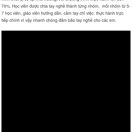
70%. Học viên được chia tay nghề thành từng nhóm, mỗi nhóm từ 5-
7 học viên, giáo viên hướng dẫn, cầm tay chỉ việc thực hành trực
tiếp chính vì vậy nhanh chóng đảm bảo tay nghề cho các em.