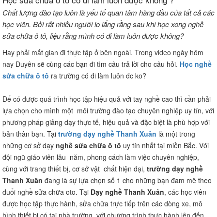
Chất lượng đào tạo luôn là yếu tố quan tâm hàng đầu của tất cả các
học viên. Bởi rất nhiều người lo lắng rằng sau khi học xong nghề
sửa chữa ô tô, liệu rằng mình có đi làm luôn được không?
Hay phải mất gian đi thực tập ở bên ngoài.
Trong video ngày hôm
nay Duyên sẽ cùng các bạn đi tìm câu trả lời cho câu hỏi.
Học nghề
sửa chữa ô tô
ra trường có đi làm luôn đc ko?
Để có được quá trình học tập hiệu quả với tay nghề cao thì cần phải
lựa chọn cho mình một môi trường đào tạo chuyên nghiệp uy tín, với
phương pháp giảng dạy thực tế, hiệu quả và đặc biệt là phù hợp với
bản thân bạn. Tại
trường dạy nghề Thanh Xuân
là một trong
những cơ sở dạy
nghề sửa chữa ô tô
uy tín nhất tại miền Bắc. Với
đội ngũ giáo viên lâu năm, phong cách làm việc chuyên nghiệp,
cùng với trang thiết bị, cơ sở vật chất hiện đại,
trường dạy nghề
Thanh Xuân
đang là sự lựa chọn số 1 cho những bạn đam mê theo
đuổi nghề sửa chữa oto. Tại
Dạy nghề Thanh Xuân
, các học viên
được học tập thực hành, sửa chữa trực tiếp trên các dòng xe, mô
hình thiết bị có tại nhà trường, với chương trình thực hành lên đến