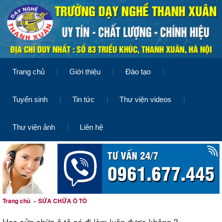
Trang chủ
Giới thiệu
Đào tạo
Tuyển sinh
Tin tức
Thư viện videos
Thư viện ảnh
Liên hệ
Trang chủ
»
SỬA CHỮA Ô TÔ
Học sửa chữa ô tô có đi làm luôn được không ?