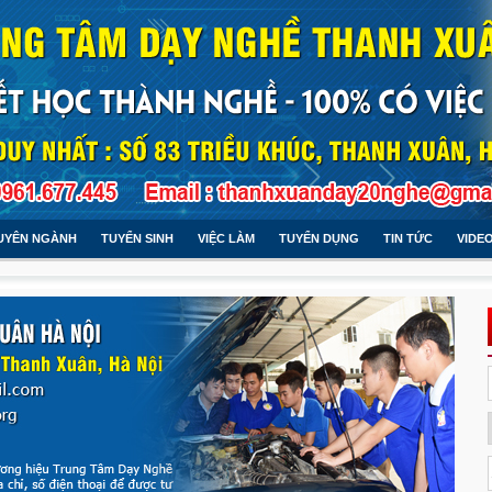
UYÊN NGÀNH
TUYỂN SINH
VIỆC LÀM
TUYỂN DỤNG
TIN TỨC
VIDE