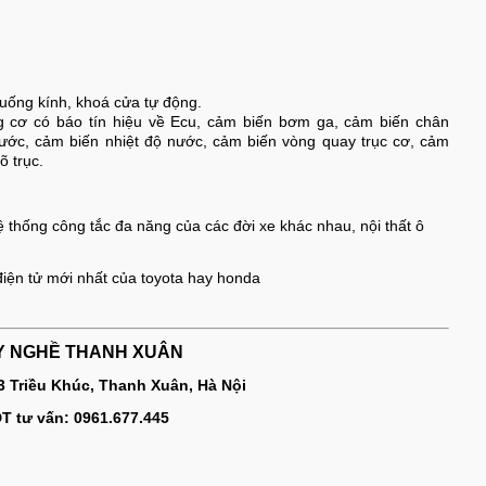
xuống kính, khoá cửa tự động.
g cơ có báo tín hiệu về Ecu, cảm biến bơm ga, cảm biến chân
bước, cảm biến nhiệt độ nước, cảm biến vòng quay trục cơ, cảm
õ trục.
ệ thống công tắc đa năng của các đời xe khác nhau, nội thất ô
iện tử mới nhất của toyota hay honda
Y NGHỀ THANH XUÂN
83 Triều Khúc, Thanh Xuân, Hà Nội
T tư vấn: 0961.677.445