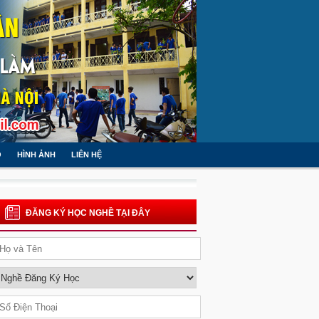
O
HÌNH ẢNH
LIÊN HỆ
ĐĂNG KÝ HỌC NGHỀ TẠI ĐÂY