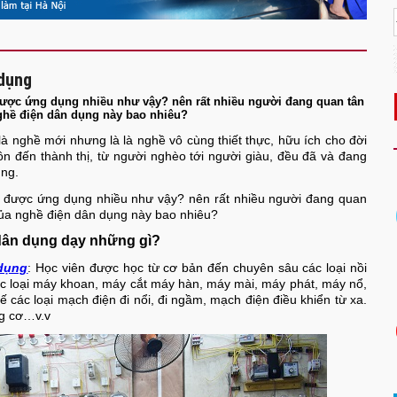
 dụng
được ứng dụng nhiều như vậy? nên rất nhiều người đang quan tân
ghề điện dân dụng này bao nhiêu?
là nghề mới nhưng là là nghề vô cùng thiết thực, hữu ích cho đời
n đến thành thị, từ người nghèo tới người giàu, đều đã và đang
ụng.
 được ứng dụng nhiều như vậy? nên rất nhiều người đang quan
của nghề điện dân dụng này bao nhiêu?
dân dụng dạy những gì?
 dụng
: Học viên được học từ cơ bản đến chuyên sâu các loại nồi
ác loại máy khoan, máy cắt máy hàn, máy mài, máy phát, máy nổ,
ế các loại mạch điện đi nổi, đi ngầm, mạch điện điều khiển từ xa.
ng cơ…v.v