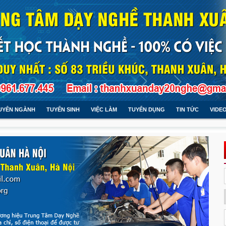
UYÊN NGÀNH
TUYỂN SINH
VIỆC LÀM
TUYỂN DỤNG
TIN TỨC
VIDE