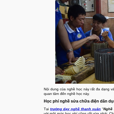
Nội dung của nghề học này rất đa dạng và
quan tâm đến nghề học này.
Học phí nghề sửa chữa điện dân dụ
Tại
trường dạy nghề thanh xuân
“
Nghề 
với một mức học phí cũng rất vừa phải, Ch