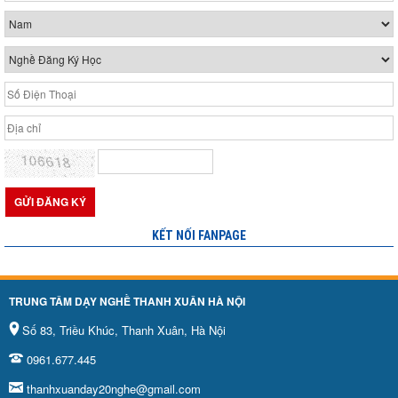
KẾT NỐI FANPAGE
TRUNG TÂM DẠY NGHỀ THANH XUÂN HÀ NỘI
Số 83, Triều Khúc, Thanh Xuân, Hà Nội
0961.677.445
thanhxuanday20nghe@gmail.com