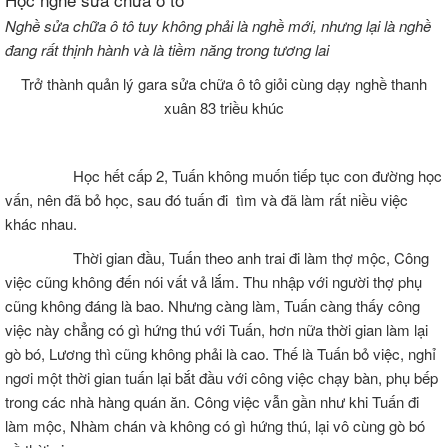
Nghề sửa chữa ô tô tuy không phải là nghề mới, nhưng lại là nghề
đang rất thịnh hành và là tiềm năng trong tương lai
Trở thành quản lý gara sửa chữa ô tô giỏi cùng dạy nghề thanh
xuân 83 triều khúc
Học hết cấp 2, Tuấn không muốn tiếp tục con đường học
vấn, nên đã bỏ học, sau đó tuấn đi tìm và đã làm rất niều việc
khác nhau.
Thời gian đầu, Tuấn theo anh trai đi làm thợ mộc, Công
việc cũng không đến nói vất vả lắm. Thu nhập với người thợ phụ
cũng không đáng là bao. Nhưng càng làm, Tuấn càng thấy công
việc này chẳng có gì hứng thú với Tuấn, hơn nữa thời gian làm lại
gò bó, Lương thì cũng không phải là cao. Thế là Tuấn bỏ việc, nghỉ
ngơi một thời gian tuấn lại bắt đầu với công việc chạy bàn, phụ bếp
trong các nhà hàng quán ăn. Công việc vẫn gần như khi Tuấn đi
làm mộc, Nhàm chán và không có gì hứng thú, lại vô cùng gò bó