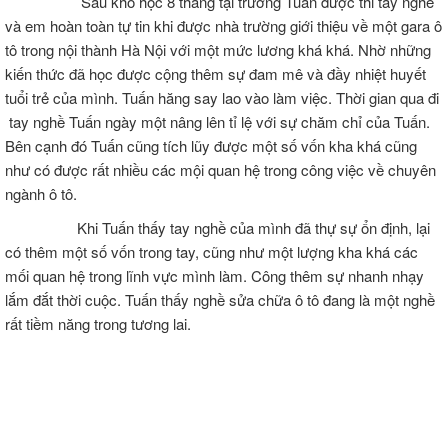
Sau khó học 8 tháng tại trường Tuấn được thi tay nghề
và em hoàn toàn tự tin khi được nhà trường giới thiệu về một gara ô
tô trong nội thành Hà Nội với một mức lương khá khá. Nhờ những
kiến thức đã học được cộng thêm sự đam mê và đầy nhiệt huyết
tuổi trẻ của mình. Tuấn hăng say lao vào làm việc. Thời gian qua đi
tay nghề Tuấn ngày một nâng lên tỉ lệ với sự chăm chỉ của Tuấn.
Bên cạnh đó Tuấn cũng tích lũy được một số vốn kha khá cũng
như có được rất nhiều các mội quan hệ trong công việc về chuyên
ngành ô tô.
Khi Tuấn thấy tay nghề của mình đã thự sự ổn định, lại
có thêm một số vốn trong tay, cũng như một lượng kha khá các
mối quan hệ trong lĩnh vực mình làm. Công thêm sự nhanh nhạy
lắm đắt thời cuộc. Tuấn thấy nghề sửa chữa ô tô đang là một nghề
rất tiềm năng trong tương lai.