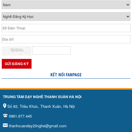
KẾT NỐI FANPAGE
TRUNG TÂM DẠY NGHỀ THANH XUÂN HÀ NỘI
Số 83, Triều Khúc, Thanh Xuân, Hà Nội
0961.677.445
thanhxuanday20nghe@gmail.com