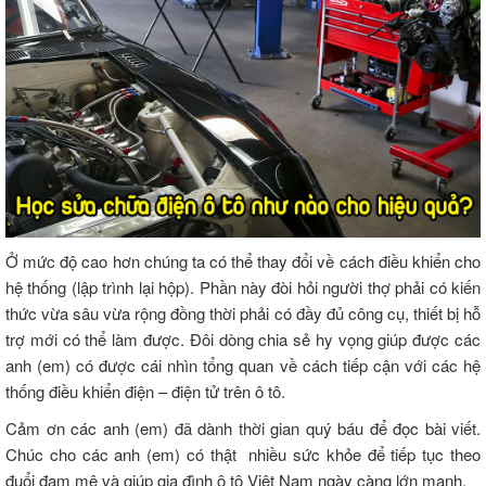
Ở mức độ cao hơn chúng ta có thể thay đổi về cách điều khiển cho
hệ thống (lập trình lại hộp). Phần này đòi hỏi người thợ phải có kiến
thức vừa sâu vừa rộng đồng thời phải có đầy đủ công cụ, thiết bị hỗ
trợ mới có thể làm được. Đôi dòng chia sẻ hy vọng giúp được các
anh (em) có được cái nhìn tổng quan về cách tiếp cận với các hệ
thống điều khiển điện – điện tử trên ô tô.
Cảm ơn các anh (em) đã dành thời gian quý báu để đọc bài viết.
Chúc cho các anh (em) có thật nhiều sức khỏe để tiếp tục theo
đuổi đam mê và giúp gia đình ô tô Việt Nam ngày càng lớn mạnh.