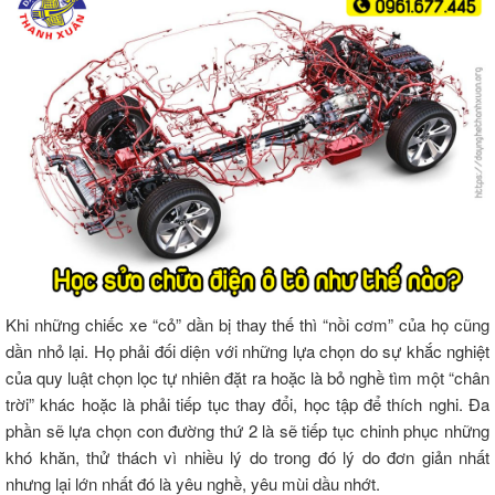
Khi những chiếc xe “cỏ” dần bị thay thế thì “nồi cơm” của họ cũng
dần nhỏ lại. Họ phải đối diện với những lựa chọn do sự khắc nghiệt
của quy luật chọn lọc tự nhiên đặt ra hoặc là bỏ nghề tìm một “chân
trời” khác hoặc là phải tiếp tục thay đổi, học tập để thích nghi. Đa
phần sẽ lựa chọn con đường thứ 2 là sẽ tiếp tục chinh phục những
khó khăn, thử thách vì nhiều lý do trong đó lý do đơn giản nhất
nhưng lại lớn nhất đó là yêu nghề, yêu mùi dầu nhớt.