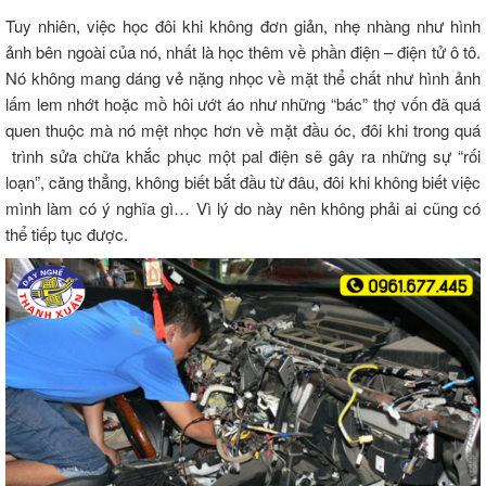
Tuy nhiên, việc học đôi khi không đơn giản, nhẹ nhàng như hình
ảnh bên ngoài của nó, nhất là học thêm về phần điện – điện tử ô tô.
Nó không mang dáng vẻ nặng nhọc về mặt thể chất như hình ảnh
lấm lem nhớt hoặc mồ hôi ướt áo như những “bác” thợ vốn đã quá
quen thuộc mà nó mệt nhọc hơn về mặt đầu óc, đôi khi trong quá
trình sửa chữa khắc phục một pal điện sẽ gây ra những sự “rối
loạn”, căng thẳng, không biết bắt đầu từ đâu, đôi khi không biết việc
mình làm có ý nghĩa gì… Vì lý do này nên không phải ai cũng có
thể tiếp tục được.