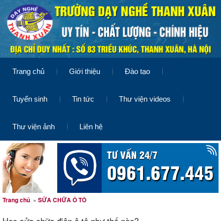
Trang chủ
Giới thiệu
Đào tạo
Tuyển sinh
Tin tức
Thư viện videos
Thư viện ảnh
Liên hệ
Trang chủ
»
SỬA CHỮA Ô TÔ
Học sửa chữa điện ô tô như thế nào?