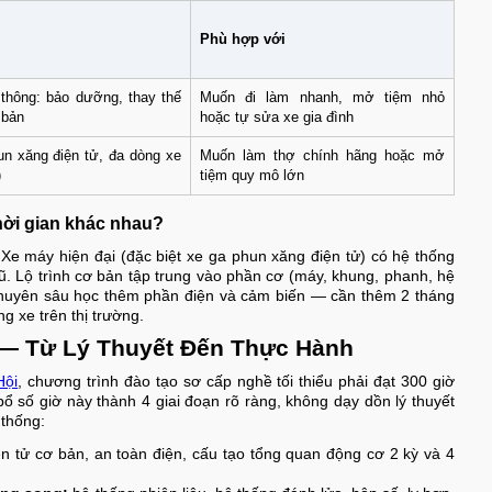
Phù hợp với
thông: bảo dưỡng, thay thế
Muốn đi làm nhanh, mở tiệm nhỏ
 bản
hoặc tự sửa xe gia đình
n xăng điện tử, đa dòng xe
Muốn làm thợ chính hãng hoặc mở
)
tiệm quy mô lớn
hời gian khác nhau?
 Xe máy hiện đại (đặc biệt xe ga phun xăng điện tử) có hệ thống
ũ. Lộ trình cơ bản tập trung vào phần cơ (máy, khung, phanh, hệ
chuyên sâu học thêm phần điện và cảm biến — cần thêm 2 tháng
 xe trên thị trường.
n — Từ Lý Thuyết Đến Thực Hành
Hội
, chương trình đào tạo sơ cấp nghề tối thiểu phải đạt 300 giờ
số giờ này thành 4 giai đoạn rõ ràng, không dạy dồn lý thuyết
 thống:
n tử cơ bản, an toàn điện, cấu tạo tổng quan động cơ 2 kỳ và 4