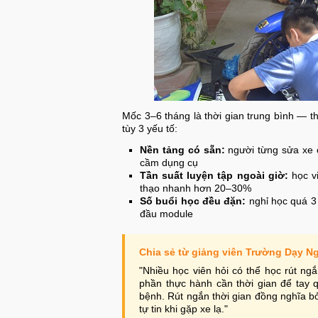
Mốc 3–6 tháng là thời gian trung bình — t
tùy 3 yếu tố:
Nền tảng có sẵn:
người từng sửa xe c
cầm dụng cụ
Tần suất luyện tập ngoài giờ:
học vi
thạo nhanh hơn 20–30%
Số buổi học đều đặn:
nghỉ học quá 3 
đầu module
Chia sẻ từ giảng viên Trường Dạy N
"Nhiều học viên hỏi có thể học rút ng
phần thực hành cần thời gian để tay 
bệnh. Rút ngắn thời gian đồng nghĩa bỏ
tự tin khi gặp xe lạ."