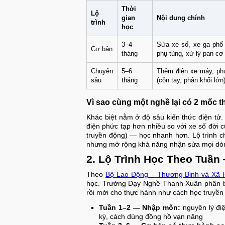
Thời
Lộ
gian
Nội dung chính
trình
học
3–4
Sửa xe số, xe ga phổ 
Cơ bản
tháng
phụ tùng, xử lý pan cơ
Chuyên
5–6
Thêm điện xe máy, phu
sâu
tháng
(côn tay, phân khối lớn
Vì sao cùng một nghề lại có 2 mốc t
Khác biệt nằm ở độ sâu kiến thức điện tử.
điện phức tạp hơn nhiều so với xe số đời c
truyền động) — học nhanh hơn. Lộ trình 
nhưng mở rộng khả năng nhận sửa mọi dòng
2. Lộ Trình Học Theo Tuầ
Theo
Bộ Lao Động – Thương Binh và Xã 
học. Trường Dạy Nghề Thanh Xuân phân bổ 
rồi mới cho thực hành như cách học truyền
Tuần 1–2 — Nhập môn:
nguyên lý điệ
kỳ, cách dùng đồng hồ vạn năng