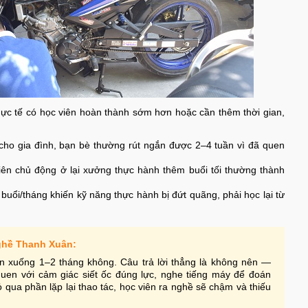
hực tế có học viên hoàn thành sớm hơn hoặc cần thêm thời gian,
ho gia đình, bạn bè thường rút ngắn được 2–4 tuần vì đã quen
ên chủ động ở lại xưởng thực hành thêm buổi tối thường thành
buổi/tháng khiến kỹ năng thực hành bị đứt quãng, phải học lại từ
ghề Thanh Xuân:
ắn xuống 1–2 tháng không. Câu trả lời thẳng là không nên —
quen với cảm giác siết ốc đúng lực, nghe tiếng máy để đoán
 qua phần lặp lại thao tác, học viên ra nghề sẽ chậm và thiếu