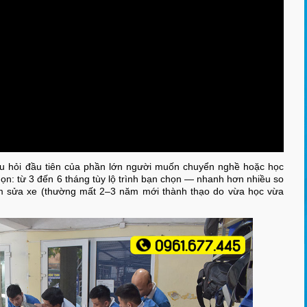
u hỏi đầu tiên của phần lớn người muốn chuyển nghề hoặc học
ọn: từ 3 đến 6 tháng tùy lộ trình bạn chọn — nhanh hơn nhiều so
iệm sửa xe (thường mất 2–3 năm mới thành thạo do vừa học vừa