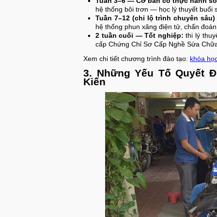
Tuần 3–6 — Cơ bản có thực hành s
hệ thống bôi trơn — học lý thuyết buổi 
Tuần 7–12 (chỉ lộ trình chuyên sâu
hệ thống phun xăng điện tử, chẩn đoán 
2 tuần cuối — Tốt nghiệp:
thi lý thu
cấp Chứng Chỉ Sơ Cấp Nghề Sửa Chữ
Xem chi tiết chương trình đào tạo:
khóa học
3. Những Yếu Tố Quyết 
Kiến