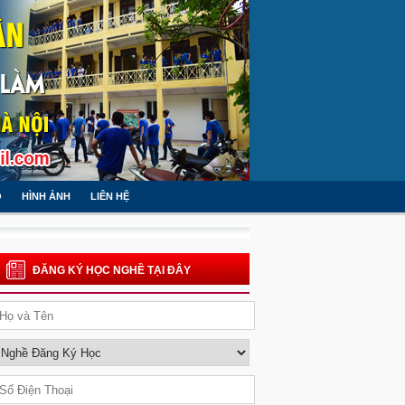
O
HÌNH ẢNH
LIÊN HỆ
ĐĂNG KÝ HỌC NGHỀ TẠI ĐÂY