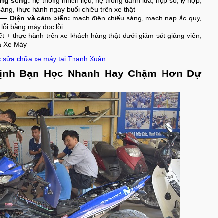
ong song:
hệ thống nhiên liệu, hệ thống đánh lửa, hộp số, ly hợp,
sáng, thực hành ngay buổi chiều trên xe thật
) — Điện và cảm biến:
mạch điện chiếu sáng, mạch nạp ắc quy,
lỗi bằng máy đọc lỗi
yết + thực hành trên xe khách hàng thật dưới giám sát giảng viên,
a Xe Máy
 sửa chữa xe máy tại Thanh Xuân
.
Định Bạn Học Nhanh Hay Chậm Hơn Dự