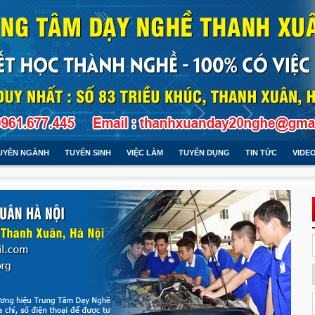
UYÊN NGÀNH
TUYỂN SINH
VIỆC LÀM
TUYỂN DỤNG
TIN TỨC
VIDE