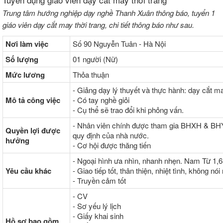
Trung tâm hướng nghiệp dạy nghề Thanh Xuân thông báo, tuyển 1
giáo viên dạy cắt may thời trang, chi tiết thông báo như sau.
Nơi làm việc
Số 90 Nguyễn Tuân - Hà Nội
Số lượng
01 người (Nữ)
Mức lương
Thỏa thuận
- Giảng dạy lý thuyết và thực hành: dạy cắt may
Mô tả công việc
- Có tay nghề giỏi
- Cụ thể sẽ trao đổi khi phỏng vấn.
- Nhân viên chính được tham gia BHXH & BHYT
Quyền lợi được
quy định của nhà nước.
hưởng
- Cơ hội được thăng tiến
- Ngoại hình ưa nhìn, nhanh nhẹn. Nam Từ 1,65
Yêu cầu khác
- Giao tiếp tốt, thân thiện, nhiệt tình, không nó
- Truyền cảm tốt
- CV
- Sơ yếu lý lịch
- Giấy khai sinh
Hồ sơ bao gồm