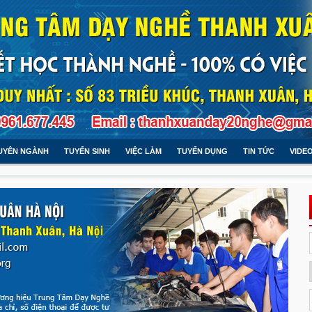
UYÊN NGÀNH
TUYỂN SINH
VIỆC LÀM
TUYỂN DỤNG
TIN TỨC
VIDE