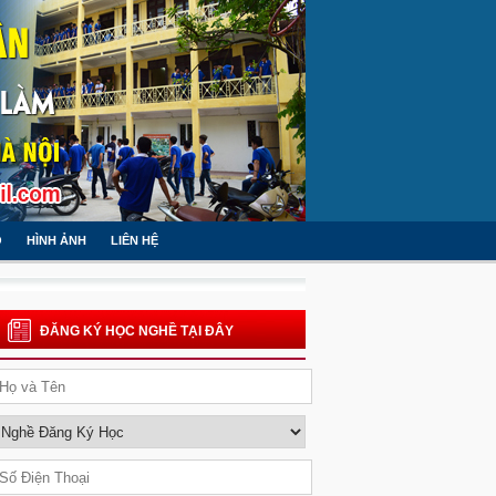
O
HÌNH ẢNH
LIÊN HỆ
ĐĂNG KÝ HỌC NGHỀ TẠI ĐÂY