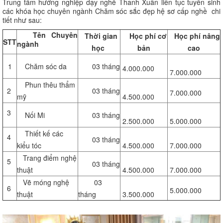
Trung tâm hướng nghiệp dạy nghề Thanh Xuân liên tục tuyển sinh
các khóa học chuyên ngành Chăm sóc sắc đẹp hệ sơ cấp nghề chi
tiết như sau:
Tên Chuyên
Thời gian
Học phí cơ
Học phí nâng
STT
ngành
học
bản
cao
1
Chăm sóc da
03 tháng
4.000.000
7.000.000
Phun thêu thẩm
2
03 tháng
7.000.000
mỹ
4.500.000
3
Nối Mi
03 tháng
2.500.000
5.000.000
Thiết kế các
4
03 tháng
kiểu tóc
4.500.000
7.000.000
Trang điểm nghệ
5
03 tháng
thuật
4.500.000
7.000.000
Vẽ móng nghệ
03
6
5.000.000
thuật
tháng
3.500.000